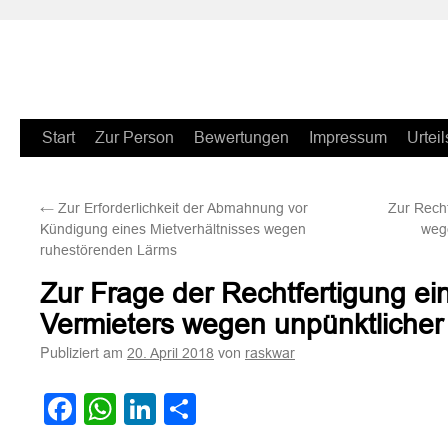
Zum
Start
Zur Person
Bewertungen
Impressum
Urteil
Inhalt
←
Zur Erforderlichkeit der Abmahnung vor
Zur Recht
springen
Kündigung eines Mietverhältnisses wegen
weg
ruhestörenden Lärms
Zur Frage der Rechtfertigung e
Vermieters wegen unpünktlicher
Publiziert am
von
20. April 2018
raskwar
Facebook
WhatsApp
LinkedIn
Teilen