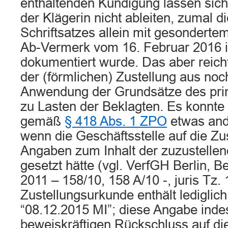
enthaltenden Kündigung lassen sic
der Klägerin nicht ableiten, zumal d
Schriftsatzes allein mit gesonderte
Ab-Vermerk vom 16. Februar 2016 i
dokumentiert wurde. Das aber reic
der (förmlichen) Zustellung aus noch
Anwendung der Grundsätze des pri
zu Lasten der Beklagten. Es konnte
gemäß
§ 418 Abs. 1 ZPO
etwas ande
wenn die Geschäftsstelle auf die Z
Angaben zum Inhalt der zuzustellen
gesetzt hätte (vgl. VerfGH Berlin, Be
2011 – 158/10, 158 A/10 -, juris Tz.
Zustellungsurkunde enthält lediglic
“08.12.2015 MI”; diese Angabe inde
beweiskräftigen Rückschluss auf di