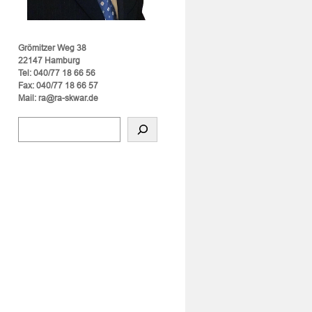
Grömitzer Weg 38
22147 Hamburg
Tel: 040/77 18 66 56
Fax: 040/77 18 66 57
Mail: ra@ra-skwar.de