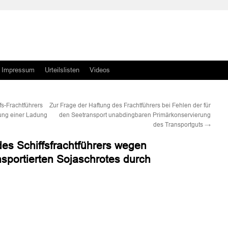
Impressum
Urteilslisten
Videos
s-Frachtführers
Zur Frage der Haftung des Frachtführers bei Fehlen der für
ung einer Ladung
den Seetransport unabdingbaren Primärkonservierung
des Transportguts
→
des Schiffsfrachtführers wegen
nsportierten Sojaschrotes durch
n
n