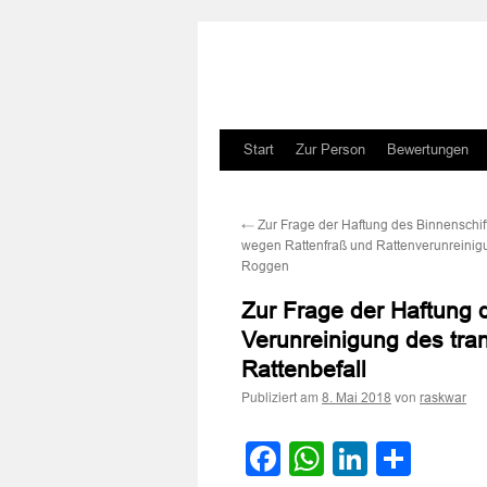
Zum
Start
Zur Person
Bewertungen
Inhalt
←
Zur Frage der Haftung des Binnenschiff
springen
wegen Rattenfraß und Rattenverunreinig
Roggen
Zur Frage der Haftung 
Verunreinigung des tra
Rattenbefall
Publiziert am
von
8. Mai 2018
raskwar
Facebook
WhatsApp
LinkedI
Teile