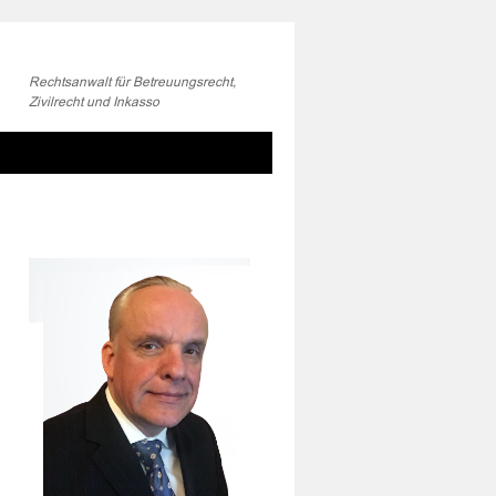
Rechtsanwalt für Betreuungsrecht,
Zivilrecht und Inkasso