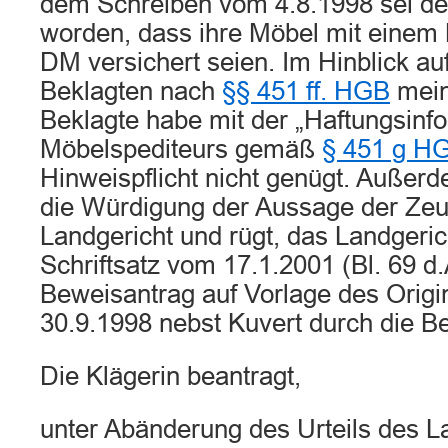
dem Schreiben vom 4.8.1998 sei de
worden, dass ihre Möbel mit einem
DM versichert seien. Im Hinblick au
Beklagten nach
§§ 451 ff. HGB
meint
Beklagte habe mit der „Haftungsinf
Möbelspediteurs gemäß
§ 451 g H
Hinweispflicht nicht genügt. Außer
die Würdigung der Aussage der Zeug
Landgericht und rügt, das Landgeric
Schriftsatz vom 17.1.2001 (Bl. 69 d.
Beweisantrag auf Vorlage des Orig
30.9.1998 nebst Kuvert durch die B
Die Klägerin beantragt,
unter Abänderung des Urteils des L