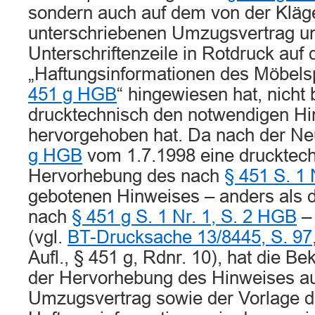
sondern auch auf dem von der Kläg
unterschriebenen Umzugsvertrag un
Unterschriftenzeile in Rotdruck auf 
„Haftungsinformationen des Möbel
451 g HGB
“ hingewiesen hat, nicht 
drucktechnisch den notwendigen H
hervorgehoben hat. Da nach der N
g HGB
vom 1.7.1998 eine drucktec
Hervorhebung des nach
§ 451 S. 1
gebotenen Hinweises – anders als d
nach
§ 451 g S. 1 Nr. 1, S. 2 HGB
– 
(vgl.
BT-Drucksache 13/8445, S. 97
Aufl., § 451 g, Rdnr. 10), hat die Bek
der Hervorhebung des Hinweises a
Umzugsvertrag sowie der Vorlage d