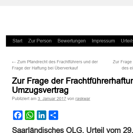
Zum
Start
Zur Person
Bewertungen
Impressum
Urteil
Inhalt
←
Zum Pfandrecht des Frachtführers und der
Zur Frage 
springen
Frage der Haftung bei Überverkauf
des e
Zur Frage der Frachtführerhaftu
Umzugsvertrag
Publiziert am
von
3. Januar 2017
raskwar
Facebook
WhatsApp
LinkedIn
Teilen
Saarländisches OLG, Urteil vom 29