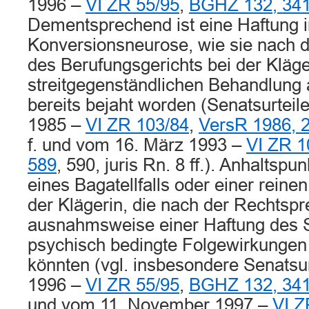
1996 –
VI ZR 55/95
,
BGHZ 132, 34
Dementsprechend ist eine Haftung i
Konversionsneurose, wie sie nach d
des Berufungsgerichts bei der Kläge
streitgegenständlichen Behandlung a
bereits bejaht worden (Senatsurtei
1985 –
VI ZR 103/84
,
VersR 1986, 
f. und vom 16. März 1993 –
VI ZR 1
589
, 590, juris Rn. 8 ff.). Anhaltsp
eines Bagatellfalls oder einer rein
der Klägerin, die nach der Rechtsp
ausnahmsweise einer Haftung des S
psychisch bedingte Folgewirkungen
könnten (vgl. insbesondere Senatsur
1996 –
VI ZR 55/95
,
BGHZ 132, 34
und vom 11. November 1997 –
VI Z