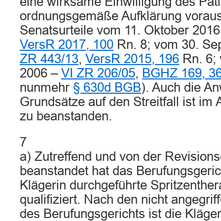
eine wirksame Einwilligung des Pat
ordnungsgemäße Aufklärung vorauss
Senatsurteile vom 11. Oktober 201
VersR 2017, 100
Rn. 8; vom 30. Se
ZR 443/13
,
VersR 2015, 196
Rn. 6;
2006 –
VI ZR 206/05
,
BGHZ 169, 3
nunmehr
§ 630d BGB
). Auch die A
Grundsätze auf den Streitfall ist im
zu beanstanden.
7
a) Zutreffend und von der Revisions
beanstandet hat das Berufungsgerich
Klägerin durchgeführte Spritzenther
qualifiziert. Nach den nicht angegri
des Berufungsgerichts ist die Kläger