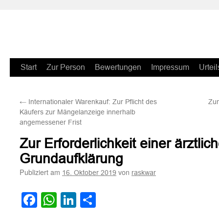
Zum
Start
Zur Person
Bewertungen
Impressum
Urteil
Inhalt
←
Internationaler Warenkauf: Zur Pflicht des
Zum
springen
Käufers zur Mängelanzeige innerhalb
angemessener Frist
Zur Erforderlichkeit einer ärztlic
Grundaufklärung
Publiziert am
von
16. Oktober 2019
raskwar
Facebook
WhatsApp
LinkedIn
Teilen