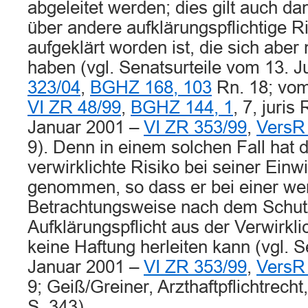
abgeleitet werden; dies gilt auch da
über andere aufklärungspflichtige Ri
aufgeklärt worden ist, die sich aber 
haben (vgl. Senatsurteile vom 13. 
323/04
,
BGHZ 168, 103
Rn. 18; vom
VI ZR 48/99
,
BGHZ 144, 1
, 7, juris
Januar 2001 –
VI ZR 353/99
,
VersR
9). Denn in einem solchen Fall hat d
verwirklichte Risiko bei seiner Einwi
genommen, so dass er bei einer we
Betrachtungsweise nach dem Schu
Aufklärungspflicht aus der Verwirkl
keine Haftung herleiten kann (vgl. S
Januar 2001 –
VI ZR 353/99
,
VersR
9; Geiß/Greiner, Arzthaftpflichtrecht,
S. 343).