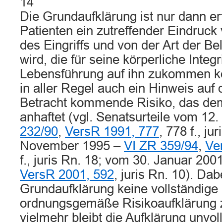
14
Die Grundaufklärung ist nur dann er
Patienten ein zutreffender Eindruc
des Eingriffs und von der Art der Be
wird, die für seine körperliche Integr
Lebensführung auf ihn zukommen k
in aller Regel auch ein Hinweis auf
Betracht kommende Risiko, das dem 
anhaftet (vgl. Senatsurteile vom 12
232/90
,
VersR 1991, 777
, 778 f., ju
November 1995 –
VI ZR 359/94
,
Ve
f., juris Rn. 18; vom 30. Januar 200
VersR 2001, 592
, juris Rn. 10). Dabe
Grundaufklärung keine vollständige
ordnungsgemäße Risikoaufklärung 
vielmehr bleibt die Aufklärung unvol