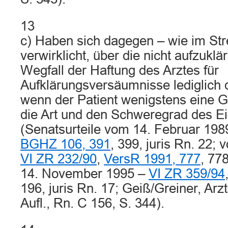
13
c) Haben sich dagegen – wie im Strei
verwirklicht, über die nicht aufzukl
Wegfall der Haftung des Arztes für
Aufklärungsversäumnisse lediglich d
wenn der Patient wenigstens eine G
die Art und den Schweregrad des Ein
(Senatsurteile vom 14. Februar 198
BGHZ 106, 391
, 399, juris Rn. 22;
VI ZR 232/90
,
VersR 1991, 777
, 778
14. November 1995 –
VI ZR 359/94
196, juris Rn. 17; Geiß/Greiner, Arzth
Aufl., Rn. C 156, S. 344).