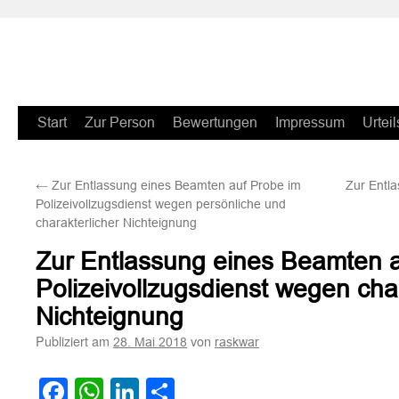
Zum
Start
Zur Person
Bewertungen
Impressum
Urteil
Inhalt
←
Zur Entlassung eines Beamten auf Probe im
Zur Entl
springen
Polizeivollzugsdienst wegen persönliche und
charakterlicher Nichteignung
Zur Entlassung eines Beamten 
Polizeivollzugsdienst wegen char
Nichteignung
Publiziert am
von
28. Mai 2018
raskwar
Facebook
WhatsApp
LinkedIn
Teilen