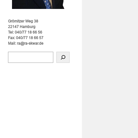
Grömitzer Weg 38
22147 Hamburg
Tel: 040/77 18 66 56
Fax: 040/77 18 66 57
Mail: ra@ra-skwar.de