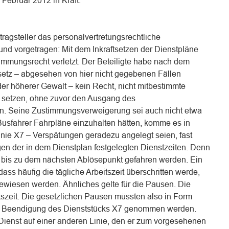
 Februar 2012 in Kraft.
ragsteller das personalvertretungsrechtliche
und vorgetragen: Mit dem Inkraftsetzen der Dienstpläne
timmungsrecht verletzt. Der Beteiligte habe nach dem
setz – abgesehen von hier nicht gegebenen Fällen
er höherer Gewalt – kein Recht, nicht mitbestimmte
zu setzen, ohne zuvor den Ausgang des
n. Seine Zustimmungsverweigerung sei auch nicht etwa
usfahrer Fahrpläne einzuhalten hätten, komme es in
Linie X7 – Verspätungen geradezu angelegt seien, fast
en der in dem Dienstplan festgelegten Dienstzeiten. Denn
s bis zu dem nächsten Ablösepunkt gefahren werden. Ein
ass häufig die tägliche Arbeitszeit überschritten werde,
wiesen werden. Ähnliches gelte für die Pausen. Die
tszeit. Die gesetzlichen Pausen müssten also in Form
 Beendigung des Dienststücks X7 genommen werden.
ienst auf einer anderen Linie, den er zum vorgesehenen