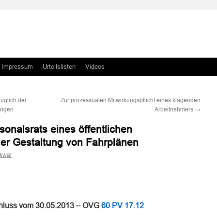
Impressum
Urteilslisten
Videos
üglich der
Zur prozessualen Mitwirkungspflicht eines klagenden
ungen
Arbeitnehmers
→
sonalsrats eines öffentlichen
der Gestaltung von Fahrplänen
skwar
n
n
hluss vom 30.05.2013 – OVG
60 PV 17.12