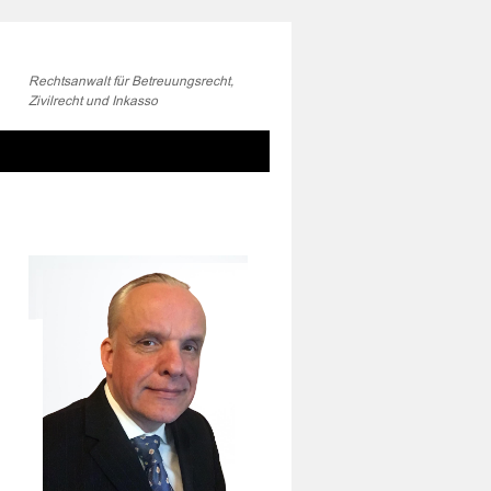
Rechtsanwalt für Betreuungsrecht,
Zivilrecht und Inkasso