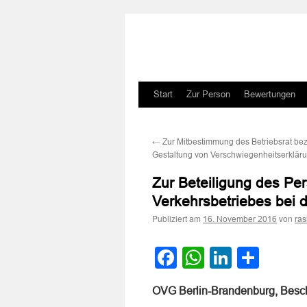
Zum
Start
Zur Person
Bewertungen
Inhalt
←
Zur Mitbestimmung des Betriebsrat bez
springen
Gestaltung von Verschwiegenheitserklär
Zur Beteiligung des Per
Verkehrsbetriebes bei 
Publiziert am
von
16. November 2016
ra
Facebook
WhatsApp
LinkedI
Teile
OVG Berlin-Brandenburg, Besc