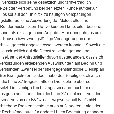
verkürze sich seine gesetzlich und tarifvertraglich
Zeit der Verspätung bei der letzten Runde auf der X7.
es sei auf der Linie X7 zu häufigen Verspätungen
gsteller auf eine Auswertung der Meldezettel und für
Rundenausfalllisten. Bei verkürzten Haltezeiten bestehe
sonalrats als allgemeine Aufgabe. Hier aber gehe es um
r Pausen bzw. zwangsläufige Verlängerungen der
cht zeitgerecht abgeschlossen werden könnten. Soweit die
ausdrücklich auf die Dienstzeitverlängerung und
ei, sei der Antragsteller davon ausgegangen, dass sich
d Verkürzungen ergebenden Auswirkungen auf Beginn und
 verstünden. Zwar sei der streitgegenständliche Dienstplan
ßer Kraft getreten. Jedoch habe der Beteiligte sich auch
r die Linie X7 freigeschalteten Dienstpläne über sein
zt. Die streitige Rechtsfrage sei daher auch für die
es gelte auch, nachdem die Linie X7 nicht mehr von der
 sondern von der BVG-Tochter-gesellschaft BT GmbH
chriebene Problem bestehe auch auf anderen Linien der
ige Rechtsfrage auch für andere Linien Bedeutung erlangen