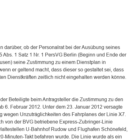
ten darüber, ob der Personalrat bei der Ausübung seines
 Abs. 1 Satz 1 Nr. 1 PersVG Berlin (Beginn und Ende der
Pausen) seine Zustimmung zu einem Dienstplan in
wenn er geltend macht, dass dieser so gestaltet sei, dass
ten Dienstkräften zeitlich nicht eingehalten werden könne.
der Beteiligte beim Antragsteller die Zustimmung zu den
 ab 6. Februar 2012. Unter dem 23. Januar 2012 versagte
ng wegen Unzuträglichkeiten des Fahrplanes der Linie X7.
och von der BVG betriebene Express-Zubringer-Linie
Haltestellen U-Bahnhof Rudow und Flughafen Schönefeld,
0-Minuten-Takt befahren wurde. Die Linie wurde als ein