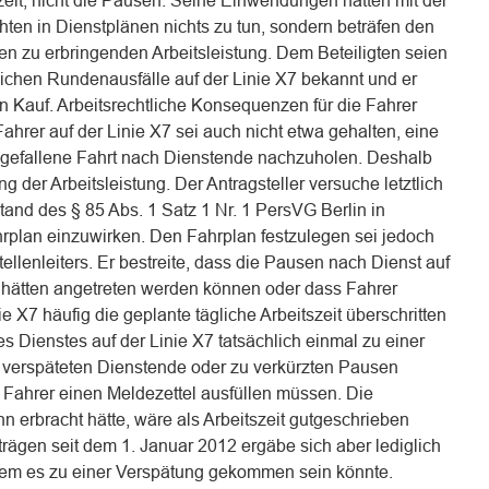
szeit, nicht die Pausen. Seine Einwendungen hätten mit der
chten in Dienstplänen nichts zu tun, sondern beträfen den
en zu erbringenden Arbeitsleistung. Dem Beteiligten seien
ichen Rundenausfälle auf der Linie X7 bekannt und er
 Kauf. Arbeitsrechtliche Konsequenzen für die Fahrer
ahrer auf der Linie X7 sei auch nicht etwa gehalten, eine
gefallene Fahrt nach Dienstende nachzuholen. Deshalb
der Arbeitsleistung. Der Antragsteller versuche letztlich
and des § 85 Abs. 1 Satz 1 Nr. 1 PersVG Berlin in
rplan einzuwirken. Den Fahrplan festzulegen sei jedoch
ellenleiters. Er bestreite, dass die Pausen nach Dienst auf
g hätten angetreten werden können oder dass Fahrer
 X7 häufig die geplante tägliche Arbeitszeit überschritten
s Dienstes auf der Linie X7 tatsächlich einmal zu einer
 verspäteten Dienstende oder zu verkürzten Pausen
 Fahrer einen Meldezettel ausfüllen müssen. Die
nn erbracht hätte, wäre als Arbeitszeit gutgeschrieben
ägen seit dem 1. Januar 2012 ergäbe sich aber lediglich
i dem es zu einer Verspätung gekommen sein könnte.