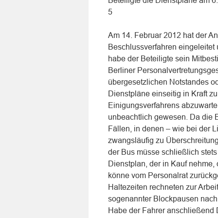
Beteiligte die Dienstpläne am 6.
5
Am 14. Februar 2012 hat der Ant
Beschlussverfahren eingeleitet 
habe der Beteiligte sein Mitbes
Berliner Personalvertretungsge
übergesetzlichen Notstandes od
Dienstpläne einseitig in Kraft 
Einigungsverfahrens abzuwarte
unbeachtlich gewesen. Da die B
Fällen, in denen – wie bei der 
zwangsläufig zu Überschreitung
der Bus müsse schließlich stet
Dienstplan, der in Kauf nehme, d
könne vom Personalrat zurückge
Haltezeiten rechneten zur Arbei
sogenannter Blockpausen nach
Habe der Fahrer anschließend D