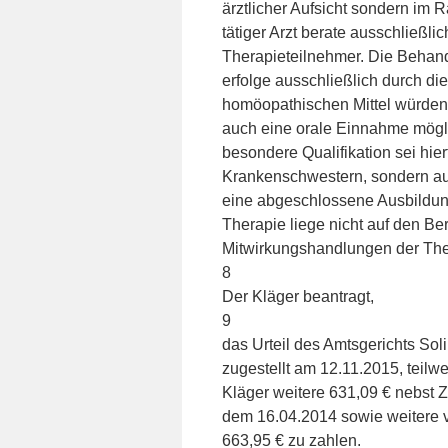
ärztlicher Aufsicht sondern im 
tätiger Arzt berate ausschließli
Therapieteilnehmer. Die Behand
erfolge ausschließlich durch di
homöopathischen Mittel würden 
auch eine orale Einnahme mögl
besondere Qualifikation sei hier
Krankenschwestern, sondern aus
eine abgeschlossene Ausbildung
Therapie liege nicht auf den Be
Mitwirkungshandlungen der The
8
Der Kläger beantragt,
9
das Urteil des Amtsgerichts So
zugestellt am 12.11.2015, teilw
Kläger weitere 631,09 € nebst Z
dem 16.04.2014 sowie weitere vo
663,95 € zu zahlen.