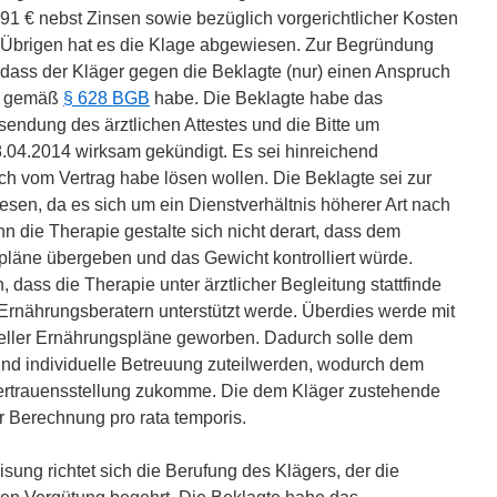
8,91 € nebst Zinsen sowie bezüglich vorgerichtlicher Kosten
Im Übrigen hat es die Klage abgewiesen. Zur Begründung
 dass der Kläger gegen die Beklagte (nur) einen Anspruch
ng gemäß
§ 628 BGB
habe. Die Beklagte habe das
sendung des ärztlichen Attestes und die Bitte um
.04.2014 wirksam gekündigt. Es sei hinreichend
ch vom Vertrag habe lösen wollen. Die Beklagte sei zur
sen, da es sich um ein Dienstverhältnis höherer Art nach
 die Therapie gestalte sich nicht derart, dass dem
pläne übergeben und das Gewicht kontrolliert würde.
dass die Therapie unter ärztlicher Begleitung stattfinde
rnährungsberatern unterstützt werde. Überdies werde mit
eller Ernährungspläne geworben. Dadurch solle dem
nd individuelle Betreuung zuteilwerden, wodurch dem
rtrauensstellung zukomme. Die dem Kläger zustehende
r Berechnung pro rata temporis.
ung richtet sich die Berufung des Klägers, der die