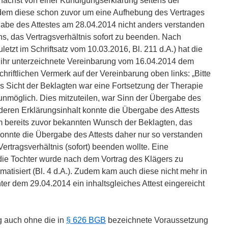
unächst von einer Kündigungserklärung seitens der
em diese schon zuvor um eine Aufhebung des Vertrages
gabe des Attestes am 28.04.2014 nicht anders verstanden
s, das Vertragsverhältnis sofort zu beenden. Nach
etzt im Schriftsatz vom 10.03.2016, Bl. 211 d.A.) hat die
n ihr unterzeichnete Vereinbarung vom 16.04.2014 dem
hriftlichen Vermerk auf der Vereinbarung oben links: „Bitte
s Sicht der Beklagten war eine Fortsetzung der Therapie
nmöglich. Dies mitzuteilen, war Sinn der Übergabe des
deren Erklärungsinhalt konnte die Übergabe des Attests
 bereits zuvor bekannten Wunsch der Beklagten, das
konnte die Übergabe des Attests daher nur so verstanden
ertragsverhältnis (sofort) beenden wollte. Eine
die Tochter wurde nach dem Vortrag des Klägers zu
matisiert (Bl. 4 d.A.). Zudem kam auch diese nicht mehr in
ter dem 29.04.2014 ein inhaltsgleiches Attest eingereicht
g auch ohne die in
§ 626 BGB
bezeichnete Voraussetzung