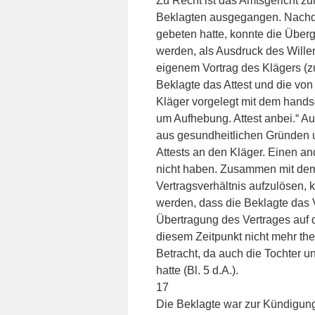
Zu Recht ist das Amtsgericht z
Beklagten ausgegangen. Nachd
gebeten hatte, konnte die Über
werden, als Ausdruck des Willen
eigenem Vortrag des Klägers (zul
Beklagte das Attest und die vo
Kläger vorgelegt mit dem handsc
um Aufhebung. Attest anbei.“ Au
aus gesundheitlichen Gründen u
Attests an den Kläger. Einen an
nicht haben. Zusammen mit dem
Vertragsverhältnis aufzulösen, 
werden, dass die Beklagte das V
Übertragung des Vertrages auf 
diesem Zeitpunkt nicht mehr the
Betracht, da auch die Tochter un
hatte (Bl. 5 d.A.).
17
Die Beklagte war zur Kündigun