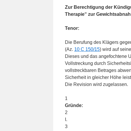
Zur Berechtigung der Kündigun
Therapie“ zur Gewichtsabna
Tenor:
Die Berufung des Klägers gegen
(Az.
10 C 150/15
) wird auf sei
Dieses und das angefochtene Urte
Vollstreckung durch Sicherheits
vollstreckbaren Betrages abwen
Sicherheit in gleicher Höhe leist
Die Revision wird zugelassen.
1
Gründe:
2
I.
3