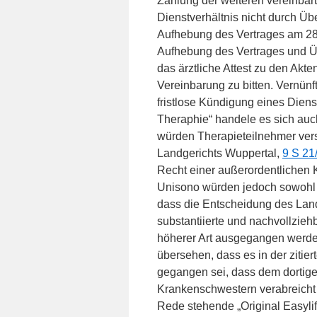
Zahlung der weiteren vereinbar
Dienstverhältnis nicht durch Üb
Aufhebung des Vertrages am 28
Aufhebung des Vertrages und Üb
das ärztliche Attest zu den Akt
Vereinbarung zu bitten. Vernünf
fristlose Kündigung eines Diens
Theraphie“ handele es sich auch
würden Therapieteilnehmer vers
Landgerichts Wuppertal,
9 S 21
Recht einer außerordentlichen 
Unisono würden jedoch sowohl 
dass die Entscheidung des Land
substantiierte und nachvollzie
höherer Art ausgegangen werden
übersehen, dass es in der ziti
gegangen sei, dass dem dortigen
Krankenschwestern verabreicht
Rede stehende „Original Easylif