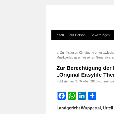
Zum
Start
Zur Person
Bewertungen
Inhalt
←
Zur fristlosen Kündigung eines zwisc
springen
Musikverlag geschlossenen Generalvert
Zur Berechtigung der 
„Original Easylife Th
Publiziert am
von
2. Oktober 2016
raskwa
Facebook
WhatsApp
LinkedI
Teile
Landgericht Wuppertal, Urtei