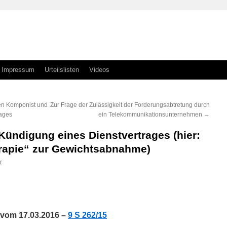
Impressum
Urteilslisten
Videos
hen Komponist und
Zur Frage der Zulässigkeit der Forderungsabtretung durch
rages
ein Telekommunikationsunternehmen
→
Kündigung eines Dienstvertrages (hier:
erapie“ zur Gewichtsabnahme)
r
n
n
l vom 17.03.2016 –
9 S 262/15