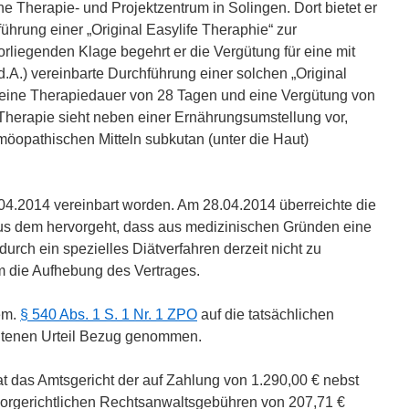
he Therapie- und Projektzentrum in Solingen. Dort bietet er
hrung einer „Original Easylife Theraphie“ zur
rliegenden Klage begehrt er die Vergütung für eine mit
d.A.) vereinbarte Durchführung einer solchen „Original
 eine Therapiedauer von 28 Tagen und eine Vergütung von
 Therapie sieht neben einer Ernährungsumstellung vor,
omöopathischen Mitteln subkutan (unter die Haut)
04.2014 vereinbart worden. Am 28.04.2014 überreichte die
 aus dem hervorgeht, dass aus medizinischen Gründen eine
urch ein spezielles Diätverfahren derzeit nicht zu
um die Aufhebung des Vertrages.
em.
§ 540 Abs. 1 S. 1 Nr. 1 ZPO
auf die tatsächlichen
htenen Urteil Bezug genommen.
t das Amtsgericht der auf Zahlung von 1.290,00 € nebst
vorgerichtlichen Rechtsanwaltsgebühren von 207,71 €