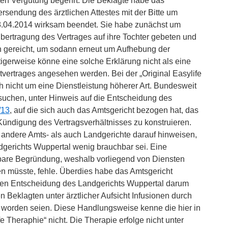
ten Vergütung begehrt. Die Beklagte habe das
ersendung des ärztlichen Attestes mit der Bitte um
.04.2014 wirksam beendet. Sie habe zunächst um
ertragung des Vertrages auf ihre Tochter gebeten und
en gereicht, um sodann erneut um Aufhebung der
tigerweise könne eine solche Erklärung nicht als eine
tvertrages angesehen werden. Bei der „Original Easylife
 nicht um eine Dienstleistung höherer Art. Bundesweit
uchen, unter Hinweis auf die Entscheidung des
/13
, auf die sich auch das Amtsgericht bezogen hat, das
Kündigung des Vertragsverhältnisses zu konstruieren.
andere Amts- als auch Landgerichte darauf hinweisen,
gerichts Wuppertal wenig brauchbar sei. Eine
hbare Begründung, weshalb vorliegend von Diensten
 müsste, fehle. Überdies habe das Amtsgericht
erten Entscheidung des Landgerichts Wuppertal darum
 Beklagten unter ärztlicher Aufsicht Infusionen durch
 worden seien. Diese Handlungsweise kenne die hier in
e Theraphie“ nicht. Die Therapie erfolge nicht unter