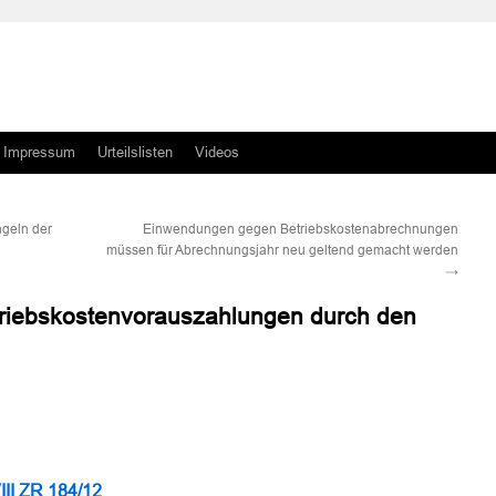
Impressum
Urteilslisten
Videos
ngeln der
Einwendungen gegen Betriebskostenabrechnungen
müssen für Abrechnungsjahr neu geltend gemacht werden
→
riebskostenvorauszahlungen durch den
n
n
III ZR 184/12