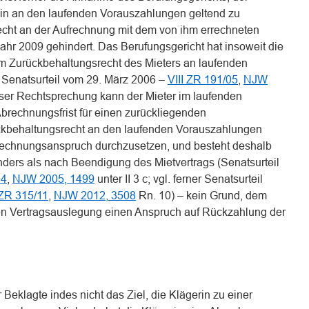
 ein an den laufenden Vorauszahlungen geltend zu
ht an der Aufrechnung mit dem von ihm errechneten
hr 2009 gehindert. Das Berufungsgericht hat insoweit die
 Zurückbehaltungsrecht des Mieters an laufenden
 Senatsurteil vom 29. März 2006 –
VIII ZR 191/05
,
NJW
ieser Rechtsprechung kann der Mieter im laufenden
Abrechnungsfrist für einen zurückliegenden
kbehaltungsrecht an den laufenden Vorauszahlungen
echnungsanspruch durchzusetzen, und besteht deshalb
nders als nach Beendigung des Mietvertrags (Senatsurteil
04
,
NJW 2005, 1499
unter II 3 c; vgl. ferner Senatsurteil
 ZR 315/11
,
NJW 2012, 3508
Rn. 10) – kein Grund, dem
n Vertragsauslegung einen Anspruch auf Rückzahlung der
r Beklagte indes nicht das Ziel, die Klägerin zu einer