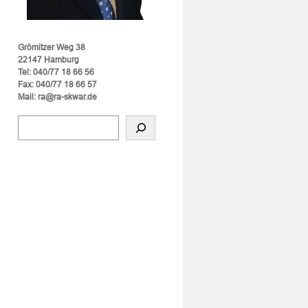
Grömitzer Weg 38
22147 Hamburg
Tel: 040/77 18 66 56
Fax: 040/77 18 66 57
Mail: ra@ra-skwar.de