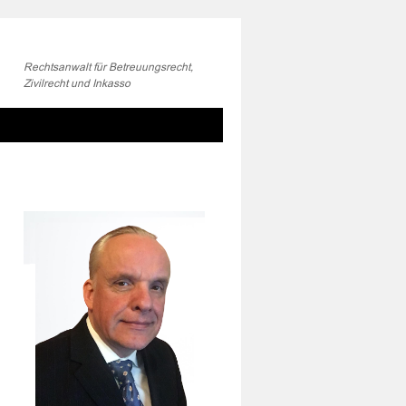
Rechtsanwalt für Betreuungsrecht,
Zivilrecht und Inkasso