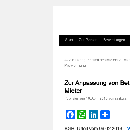
Zum
Start
Zur Person
Bewertungen
Inhalt
←
Zur Darlegungslast des Mieters zu Mä
springen
Mietwohnung
Zur Anpassung von Bet
Mieter
Publiziert am
von
16. April 2016
raskwar
Facebook
WhatsApp
LinkedI
Teile
BGH, Urteil vom 06.02.2013 –
V