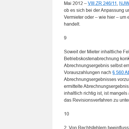
Mai 2012 –
VIII ZR 246/11
,
NJW 
ob es sich bei der Anpassung 
Vermieter oder – wie hier – um
handelt.
9
Soweit der Mieter inhaltliche Fe
Betriebskostenabrechnung konk
Abrechnungsergebnis selbst erre
Vorauszahlungen nach
§ 560 A
Abrechnungsergebnisses vorzu
ermittelte Abrechnungsergebnis
inhaltlich richtig ist, ist mange
das Revisionsverfahren zu unter
10
2. Von Rechtsfehlern beeinfluss