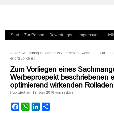
Zum
Start
Zur Person
Bewertungen
Impressum
Urteil
Inhalt
←
UPE-Aufschlag ist jedenfalls zu ersetzen, wenn
Zur Ein
springen
er ortsüblich ist
Zum Vorliegen eines Sachmange
Werbeprospekt beschriebenen e
optimierend wirkenden Rolläden
Publiziert am
von
19. Juni 2016
raskwar
Facebook
WhatsApp
LinkedIn
Teilen