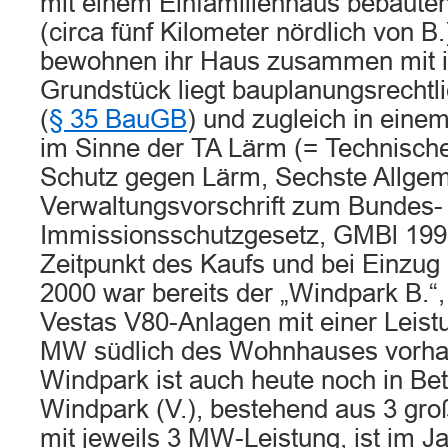
mit einem Einfamilienhaus bebauten
(circa fünf Kilometer nördlich von B.
bewohnen ihr Haus zusammen mit 
Grundstück liegt bauplanungsrechtl
(
§ 35 BauGB
) und zugleich in eine
im Sinne der TA Lärm (= Technisch
Schutz gegen Lärm, Sechste Allge
Verwaltungsvorschrift zum Bundes-
Immissionsschutzgesetz, GMBl 199
Zeitpunkt des Kaufs und bei Einzug 
2000 war bereits der „Windpark B.“
Vestas V80-Anlagen mit einer Leistu
MW südlich des Wohnhauses vorha
Windpark ist auch heute noch in Bet
Windpark (V.), bestehend aus 3 gr
mit jeweils 3 MW-Leistung, ist im J