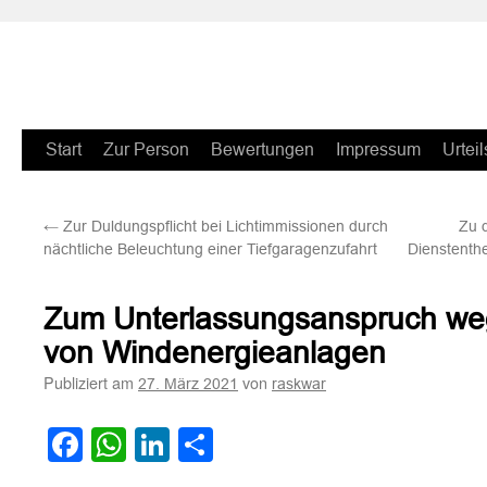
Zum
Start
Zur Person
Bewertungen
Impressum
Urteil
Inhalt
←
Zur Duldungspflicht bei Lichtimmissionen durch
Zu 
springen
nächtliche Beleuchtung einer Tiefgaragenzufahrt
Dienstenthe
Zum Unterlassungsanspruch we
von Windenergieanlagen
Publiziert am
von
27. März 2021
raskwar
Facebook
WhatsApp
LinkedIn
Teilen