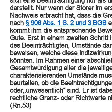
sich eine Beeinträchtigung nur als 
darstellt. Nur wenn der Störer im er
Nachweis erbracht hat, dass die Gr
nach
§ 906 Abs. 1 S. 2 und 3 BGB
e
kommt ihm die entsprechende Bewei
Gute. Erst in einem zweiten Schritt
des Beeinträchtigten, Umstände da
beweisen, welche diese Indizwirkun
könnten. Im Rahmen einer abschli
Gesamtwürdigung aller die jeweili
charakterisierenden Umstände muss 
beurteilen, ob die Beeinträchtigunge
oder,,unwesentlich“ sind. Er ist dabe
rechtliche Grenz- oder Richtwerte n
(Rn.53)