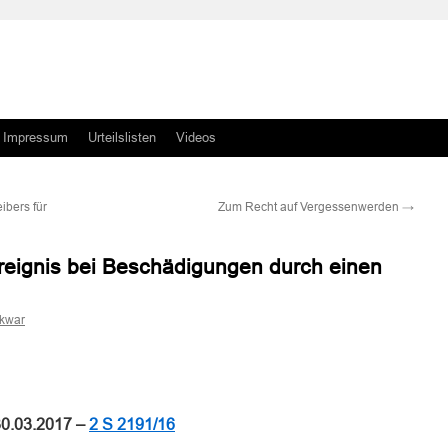
Impressum
Urteilslisten
Videos
bers für
Zum Recht auf Vergessenwerden
→
ignis bei Beschädigungen durch einen
skwar
n
n
30.03.2017 –
2 S 2191/16