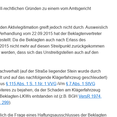
l-rechtlichen Gründen zu einem vom Amtsgericht
en Aktivlegitimation greift jedoch nicht durch. Ausweislich
Verhandlung vom 22.09.2015 hat der Beklagtenvertreter
 gestellt. Da die Beklagten auch nach Erlass des
015 nicht mehr auf diesen Streitpunkt zurückgekommen
erden, dass sich das Unstreitigstellen auch auf den
hverhalt (auf der Straße liegender Stein wurde durch
t und auf das nachfolgende Klägerfahrzeug geschleudert)
 aus
§ 115 Abs. 1 S. 1 Nr. 1 VVG
iVm
§ 7 Abs. 1 StVG
iteres zu bejahen, da der Schaden am Klägerfahrzeug
n Beklagten-LKWs entstanden ist (z.B. BGH
VersR 1974,
, 299
).
glich die Frage eines Haftungsausschlusses der Beklagten