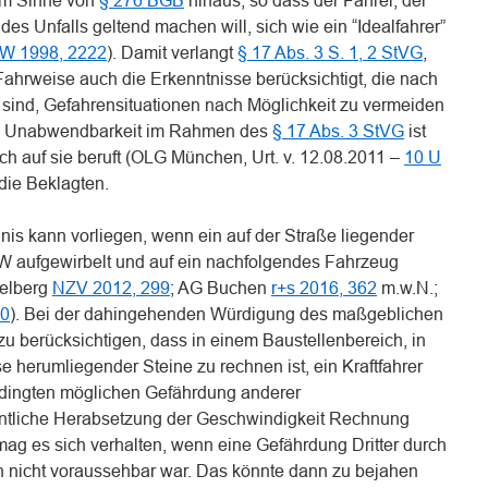
 im Sinne von
§ 276 BGB
hinaus, so dass der Fahrer, der
es Unfalls geltend machen will, sich wie ein “Idealfahrer”
W 1998, 2222
). Damit verlangt
§ 17 Abs. 3 S. 1, 2 StVG
,
 Fahrweise auch die Erkenntnisse berücksichtigt, die nach
 sind, Gefahrensituationen nach Möglichkeit zu vermeiden
ie Unabwendbarkeit im Rahmen des
§ 17 Abs. 3 StVG
ist
ich auf sie beruft (OLG München, Urt. v. 12.08.2011 –
10 U
 die Beklagten.
is kann vorliegen, wenn ein auf der Straße liegender
W aufgewirbelt und auf ein nachfolgendes Fahrzeug
delberg
NZV 2012, 299
; AG Buchen
r+s 2016, 362
m.w.N.;
30
). Bei der dahingehenden Würdigung des maßgeblichen
u berücksichtigen, dass in einem Baustellenbereich, in
 herumliegender Steine zu rechnen ist, ein Kraftfahrer
edingten möglichen Gefährdung anderer
ntliche Herabsetzung der Geschwindigkeit Rechnung
ag es sich verhalten, wenn eine Gefährdung Dritter durch
 nicht voraussehbar war. Das könnte dann zu bejahen