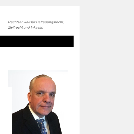
Rechtsanwalt für Betreuungsrecht,
Zivilrecht und Inkasso