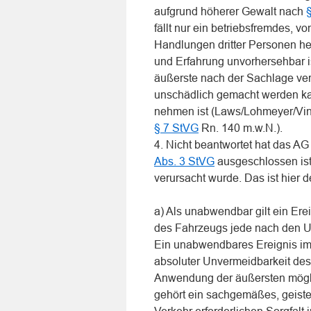
aufgrund höherer Gewalt nach
fällt nur ein betriebsfremdes, 
Handlungen dritter Personen he
und Erfahrung unvorhersehbar ist
äußerste nach der Sachlage vern
unschädlich gemacht werden kan
nehmen ist (Laws/Lohmeyer/Vink
§ 7 StVG
Rn. 140 m.w.N.).
4. Nicht beantwortet hat das AG
Abs. 3 StVG
ausgeschlossen ist
verursacht wurde. Das ist hier de
a) Als unabwendbar gilt ein Ere
des Fahrzeugs jede nach den U
Ein unabwendbares Ereignis i
absoluter Unvermeidbarkeit des
Anwendung der äußersten mögli
gehört ein sachgemäßes, geist