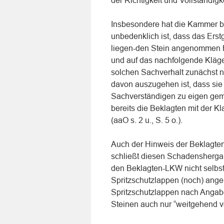
der Richtigkeit und Vollständig
Insbesondere hat die Kammer be
unbedenklich ist, dass das Erst
liegen-den Stein angenommen h
und auf das nachfolgende Kläge
solchen Sachverhalt zunächst ni
davon auszugehen ist, dass sie 
Sachverständigen zu eigen gem
bereits die Beklagten mit der K
(aaO s. 2 u., S. 5 o.).
Auch der Hinweis der Beklagten
schließt diesen Schadensherga
den Beklagten-LKW nicht selbst 
Spritzschutzlappen (noch) ang
Spritzschutzlappen nach Angab
Steinen auch nur “weitgehend v