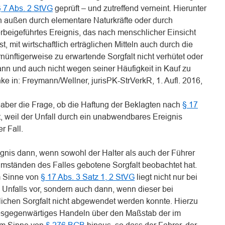
§ 7 Abs. 2 StVG
geprüft – und zutreffend verneint. Hierunter
von außen durch elementare Naturkräfte oder durch
rbeigeführtes Ereignis, das nach menschlicher Einsicht
, mit wirtschaftlich erträglichen Mitteln auch durch die
ünftigerweise zu erwartende Sorgfalt nicht verhütet oder
n und auch nicht wegen seiner Häufigkeit in Kauf zu
e in: Freymann/Wellner, jurisPK-StrVerkR, 1. Aufl. 2016,
 aber die Frage, ob die Haftung der Beklagten nach
§ 17
, weil der Unfall durch ein unabwendbares Ereignis
r Fall.
ignis dann, wenn sowohl der Halter als auch der Führer
mständen des Falles gebotene Sorgfalt beobachtet hat.
m Sinne von
§ 17 Abs. 3 Satz 1, 2 StVG
liegt nicht nur bei
 Unfalls vor, sondern auch dann, wenn dieser bei
chen Sorgfalt nicht abgewendet werden konnte. Hierzu
esgegenwärtiges Handeln über den Maßstab der im