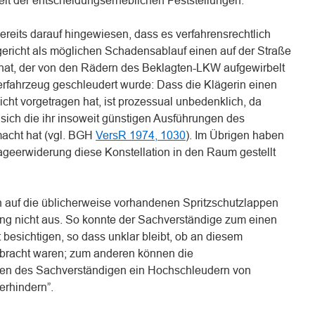
keit der entscheidungserheblichen Feststellungen.
reits darauf hingewiesen, dass es verfahrensrechtlich
gericht als möglichen Schadensablauf einen auf der Straße
at, der von den Rädern des Beklagten-LKW aufgewirbelt
rfahrzeug geschleudert wurde: Dass die Klägerin einen
cht vorgetragen hat, ist prozessual unbedenklich, da
sich die ihr insoweit günstigen Ausführungen des
acht hat (vgl. BGH
VersR 1974, 1030
). Im Übrigen haben
lageerwiderung diese Konstellation in den Raum gestellt
 auf die üblicherweise vorhandenen Spritzschutzlappen
ng nicht aus. So konnte der Sachverständige zum einen
besichtigen, so dass unklar bleibt, ob an diesem
ebracht waren; zum anderen können die
en des Sachverständigen ein Hochschleudern von
erhindern”.