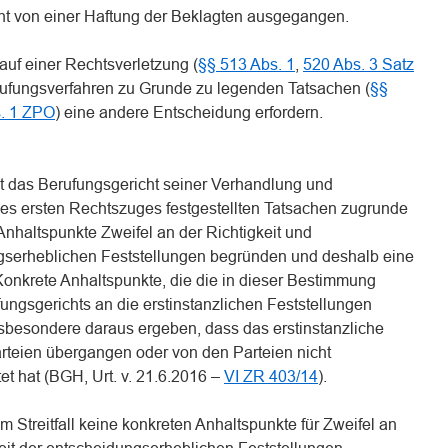
cht von einer Haftung der Beklagten ausgegangen.
auf einer Rechtsverletzung (
§§ 513 Abs. 1
,
520 Abs. 3 Satz
erufungsverfahren zu Grunde zu legenden Tatsachen (
§§
. 1 ZPO
) eine andere Entscheidung erfordern.
t das Berufungsgericht seiner Verhandlung und
es ersten Rechtszuges festgestellten Tatsachen zugrunde
 Anhaltspunkte Zweifel an der Richtigkeit und
ngserheblichen Feststellungen begründen und deshalb eine
Konkrete Anhaltspunkte, die die in dieser Bestimmung
ngsgerichts an die erstinstanzlichen Feststellungen
nsbesondere daraus ergeben, dass das erstinstanzliche
arteien übergangen oder von den Parteien nicht
t hat (BGH, Urt. v. 21.6.2016 –
VI ZR 403/14
).
Streitfall keine konkreten Anhaltspunkte für Zweifel an