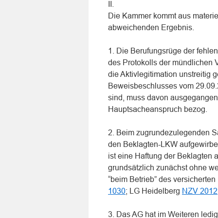
II.
Die Kammer kommt aus materiel
abweichenden Ergebnis.
1. Die Berufungsrüge der fehlend
des Protokolls der mündlichen 
die Aktivlegitimation unstreitig
Beweisbeschlusses vom 29.09.2
sind, muss davon ausgegangen w
Hauptsacheanspruch bezog.
2. Beim zugrundezulegenden Sac
den Beklagten-LKW aufgewirbel
ist eine Haftung der Beklagten
grundsätzlich zunächst ohne we
“beim Betrieb” des versicherte
1030
; LG Heidelberg
NZV 2012
3. Das AG hat im Weiteren ledi