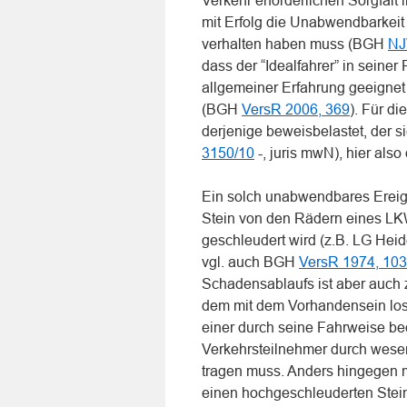
Verkehr erforderlichen Sorgfalt
mit Erfolg die Unabwendbarkeit d
verhalten haben muss (BGH
NJ
dass der “Idealfahrer” in seiner
allgemeiner Erfahrung geeignet
(BGH
VersR 2006, 369
). Für d
derjenige beweisbelastet, der s
3150/10
-, juris mwN), hier also
Ein solch unabwendbares Ereign
Stein von den Rädern eines LK
geschleudert wird (z.B. LG Hei
vgl. auch BGH
VersR 1974, 10
Schadensablaufs ist aber auch z
dem mit dem Vorhandensein lose
einer durch seine Fahrweise b
Verkehrsteilnehmer durch wese
tragen muss. Anders hingegen m
einen hochgeschleuderten Stein