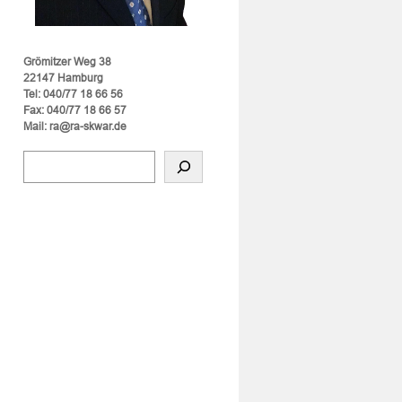
Grömitzer Weg 38
22147 Hamburg
Tel: 040/77 18 66 56
Fax: 040/77 18 66 57
Mail: ra@ra-skwar.de