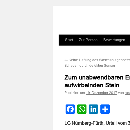
Zum
Start
Zur Person
Bewertungen
Inhalt
←
Keine Haftung des Waschanlagenbetrei
springen
Schäden durch defekten Sensor
Zum unabwendbaren Ere
aufwirbelnden Stein
Publiziert am
von
19. Dezember 2017
ra
Facebook
WhatsApp
LinkedI
Teile
LG Nürnberg-Fürth, Urteil vom 