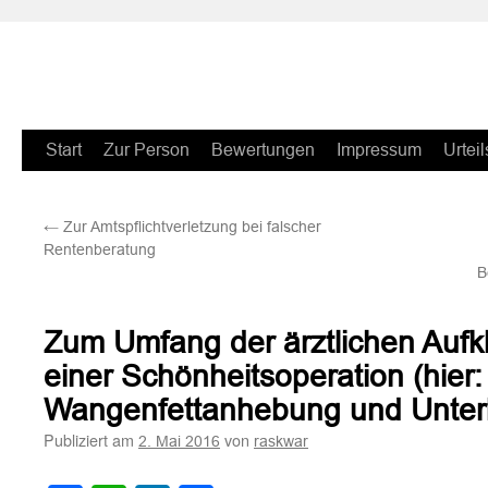
Zum
Start
Zur Person
Bewertungen
Impressum
Urteil
Inhalt
←
Zur Amtspflichtverletzung bei falscher
springen
Rentenberatung
B
Zum Umfang der ärztlichen Aufkl
einer Schönheitsoperation (hier:
Wangenfettanhebung und Unterli
Publiziert am
von
2. Mai 2016
raskwar