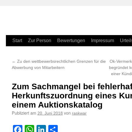
Zum
Start
Zur Person
Bewertungen
Impressum
Urteil
Inhalt
←
Zu den wettbewerbsrechtlichen Grenzen für die
Ok-Vermerk 
springen
Abwerbung von Mitarbeitern
begründet k
einer Künd
Zum Sachmangel bei fehlerhaf
Herkunftszuordnung eines Ku
einem Auktionskatalog
Publiziert am
von
20. Juni 2018
raskwar
Facebook
WhatsApp
LinkedIn
Teilen