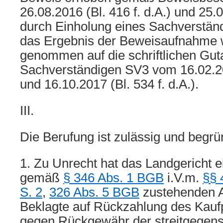
26.08.2016 (Bl. 416 f. d.A.) und 25.0
durch Einholung eines Sachverstän
das Ergebnis der Beweisaufnahme 
genommen auf die schriftlichen Gut
Sachverständigen SV3 vom 16.02.201
und 16.10.2017 (Bl. 534 f. d.A.).
III.
Die Berufung ist zulässig und begrü
1. Zu Unrecht hat das Landgericht 
gemäß
§ 346 Abs. 1 BGB
i.V.m.
§§ 
S. 2
,
326 Abs. 5 BGB
zustehenden A
Beklagte auf Rückzahlung des Kau
gegen Rückgewähr der streitgegens