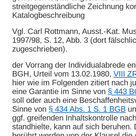
streitgegenständliche Zeichnung ko
Katalogbeschreibung
Vgl. Carl Rottmann, Ausst.-Kat. Mu
1997/98, S. 12, Abb. 3 (dort fälschl
zugeschrieben).
der Vorrang der Individualabrede en
BGH, Urteil vom 13.02.1980,
VIII Z
hier wie im Folgenden zitiert nach jur
eine Garantie im Sinne von
§ 443 
soll oder auch eine Beschaffenheit
Sinne von
§ 434 Abs. 1 S. 1 BGB
un
ggf. greifenden Inhaltskontrolle nac
standhielte, kann auf sich beruhen. 
berührt werden von der Klausel die