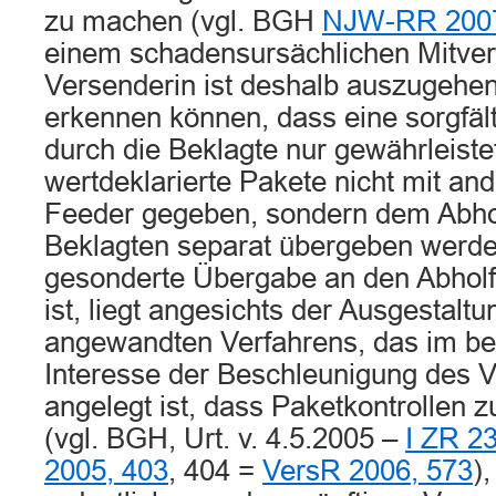
zu machen (vgl. BGH
NJW-RR 2007
einem schadensursächlichen Mitver
Versenderin ist deshalb auszugehen,
erkennen können, dass eine sorgfäl
durch die Beklagte nur gewährleistet
wertdeklarierte Pakete nicht mit an
Feeder gegeben, sondern dem Abhol
Beklagten separat übergeben werde
gesonderte Übergabe an den Abholfa
ist, liegt angesichts der Ausgestalt
angewandten Verfahrens, das im bei
Interesse der Beschleunigung des 
angelegt ist, dass Paketkontrollen 
(vgl. BGH, Urt. v. 4.5.2005 –
I ZR 2
2005, 403
, 404 =
VersR 2006, 573
),