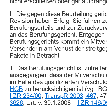
nicht erschließen oder gar aufdrän
II. Die gegen diese Beurteilung geri
Revision haben Erfolg. Sie führen 
Berufungsurteils und zur Zurückve
an das Berufungsgericht. Entgegen 
Berufungsgerichts kommt ein Mitve
Versenderin am Verlust der streitg
Pakete in Betracht.
1. Das Berufungsgericht ist zutreff
ausgegangen, dass der Mitverschu
im Falle des qualifizierten Verschul
HGB
zu berücksichtigen ist (vgl. BG
I ZR 234/00
,
TranspR 2003, 467
, 4
3626
; Urt. v. 30.1.2008 –
I ZR 146/0