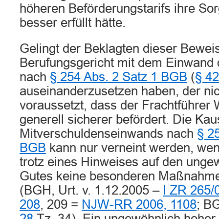
höheren Beförderungstarifs ihre Sorg
besser erfüllt hätte.
Gelingt der Beklagten dieser Beweis
Berufungsgericht mit dem Einwand 
nach
§ 254 Abs. 2 Satz 1 BGB
(
§ 4
auseinanderzusetzen haben, der nich
voraussetzt, dass der Frachtführe
generell sicherer befördert. Die Kau
Mitverschuldenseinwands nach
§ 2
BGB
kann nur verneint werden, wen
trotz eines Hinweises auf den unge
Gutes keine besonderen Maßnahmen 
(BGH, Urt. v. 1.12.2005 –
I ZR 265/
208
, 209 =
NJW-RR 2006, 1108
; 
28
Tz. 34). Ein ungewöhnlich hoher 