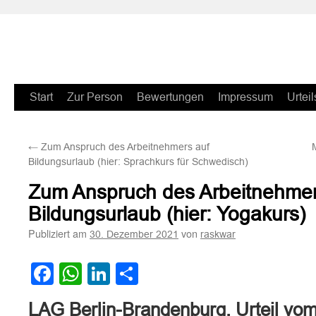
Zum
Start
Zur Person
Bewertungen
Impressum
Urteil
Inhalt
←
Zum Anspruch des Arbeitnehmers auf
springen
Bildungsurlaub (hier: Sprachkurs für Schwedisch)
Zum Anspruch des Arbeitnehmer
Bildungsurlaub (hier: Yogakurs)
Publiziert am
von
30. Dezember 2021
raskwar
Facebook
WhatsApp
LinkedIn
Teilen
LAG Berlin-Brandenburg, Urteil vo