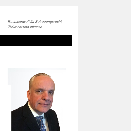
Rechtsanwalt für Betreuungsrecht,
Zivilrecht und Inkasso