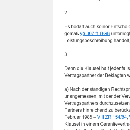
2.
Es bedarf auch keiner Entscheid
gemäß
§§ 307 ff. BGB
unterlieg
Leistungsbeschreibung handelt, d
3.
Denn die Klausel hält jedenfall
Vertragspartner der Beklagten 
a) Nach der ständigen Rechtsp
unangemessen, mit der der Ver
Vertragspartners durchzusetzen
Partners hinreichend zu berücks
Februar 1985 –
VIII ZR 154/84
,
Klausel in einem Garantievertra