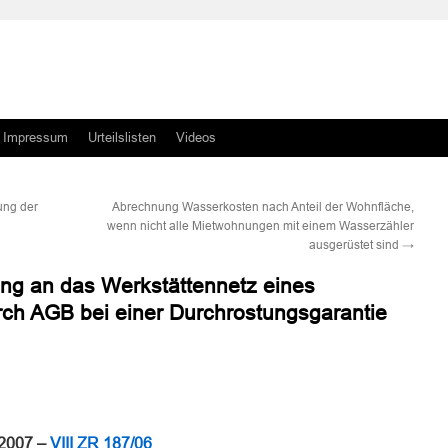
Impressum
Urteilslisten
Videos
ung der
Abrechnung Wasserkosten nach Anteil der Wohnfläche,
wenn nicht alle Mietwohnungen mit einem Wasserzähler
ausgerüstet sind
→
ng an das Werkstättennetz eines
rch AGB bei einer Durchrostungsgarantie
n
n
 2007 –
VIII ZR 187/06