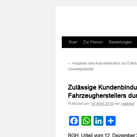
Zum
Start
Zur Person
Bewertungen
Inhalt
←
Angaben des Autoverkäufers zur Erteil
springen
Umweltplakette
Zulässige Kundenbindu
Fahrzeugherstellers du
Publiziert am
von
16. April 2016
raskwar
Facebook
WhatsApp
LinkedI
Teile
BGH, Urteil vom 12. Dezember