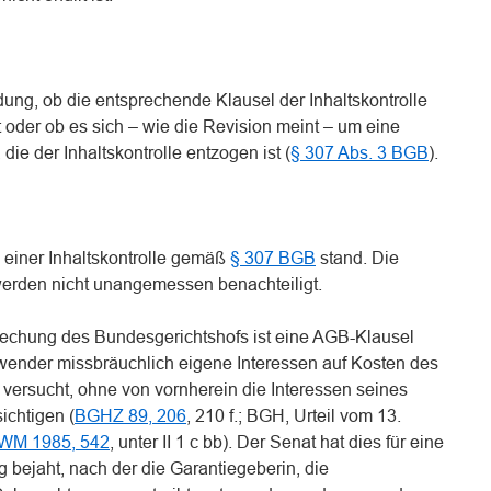
ung, ob die entsprechende Klausel der Inhaltskontrolle
t oder ob es sich – wie die Revision meint – um eine
ie der Inhaltskontrolle entzogen ist (
§ 307 Abs. 3 BGB
).
s einer Inhaltskontrolle gemäß
§ 307 BGB
stand. Die
werden nicht unangemessen benachteiligt.
rechung des Bundesgerichtshofs ist eine AGB-Klausel
wender missbräuchlich eigene Interessen auf Kosten des
 versucht, ohne von vornherein die Interessen seines
ichtigen (
BGHZ 89, 206
, 210 f.; BGH, Urteil vom 13.
WM 1985, 542
, unter II 1 c bb). Der Senat hat dies für eine
g bejaht, nach der die Garantiegeberin, die