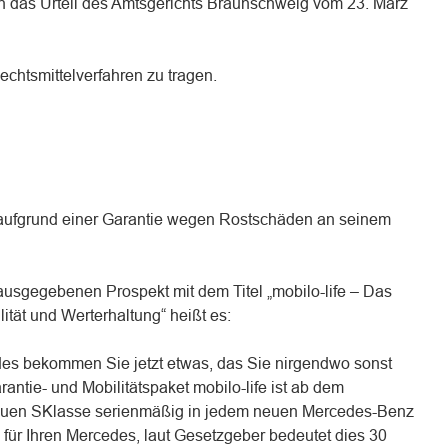
n das Urteil des Amtsgerichts Braunschweig vom 23. März
echtsmittelverfahren zu tragen.
 aufgrund einer Garantie wegen Rostschäden an seinem
ausgegebenen Prospekt mit dem Titel „mobilo-life – Das
ität und Werterhaltung“ heißt es:
es bekommen Sie jetzt etwas, das Sie nirgendwo sonst
ntie- und Mobilitätspaket mobilo-life ist ab dem
neuen SKlasse serienmäßig in jedem neuen Mercedes-Benz
g für Ihren Mercedes, laut Gesetzgeber bedeutet dies 30