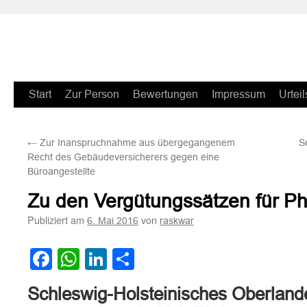
Zum
Start
Zur Person
Bewertungen
Impressum
Urteil
Inhalt
←
Zur Inanspruchnahme aus übergegangenem
S
springen
Recht des Gebäudeversicherers gegen eine
Büroangestellte
Zu den Vergütungssätzen für Ph
Publiziert am
von
6. Mai 2016
raskwar
Facebook
WhatsApp
LinkedIn
Teilen
Schleswig-Holsteinisches Oberlande