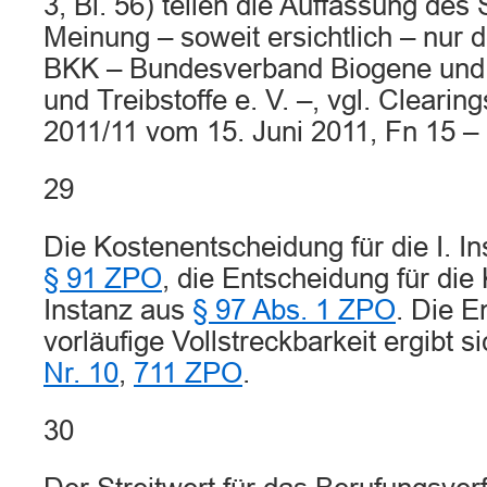
3, Bl. 56) teilen die Auffassung des
Meinung – soweit ersichtlich – nur
BKK – Bundesverband Biogene und r
und Treibstoffe e. V. –, vgl. Clearin
2011/11 vom 15. Juni 2011, Fn 15 – B
29
Die Kostenentscheidung für die I. In
§ 91 ZPO
, die Entscheidung für die 
Instanz aus
§ 97 Abs. 1 ZPO
. Die E
vorläufige Vollstreckbarkeit ergibt 
Nr. 10
,
711 ZPO
.
30