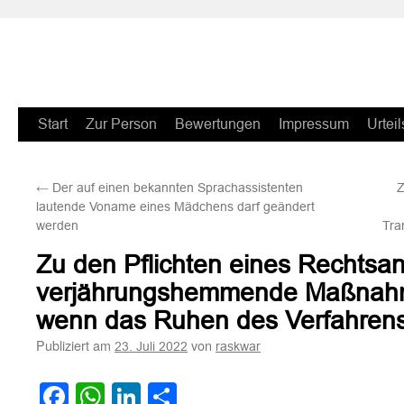
Zum
Start
Zur Person
Bewertungen
Impressum
Urteil
Inhalt
←
Der auf einen bekannten Sprachassistenten
Z
springen
lautende Voname eines Mädchens darf geändert
werden
Tra
Zu den Pflichten eines Rechtsan
verjährungshemmende Maßnahme
wenn das Ruhen des Verfahrens
Publiziert am
von
23. Juli 2022
raskwar
Facebook
WhatsApp
LinkedIn
Teilen