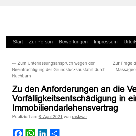
Zum
Start
Zur Person
Bewertungen
Impressum
Urteil
Inhalt
←
Zum Unterlassungsanspruch wegen der
Zur Frage d
springen
Beeinträchtigung der Grundstücksausfahrt durch
Massageöl
Nachbarn
Zu den Anforderungen an die Ve
Vorfälligkeitsentschädigung in e
Immobiliendarlehensvertrag
Publiziert am
von
6. April 2021
raskwar
Facebook
WhatsApp
LinkedIn
Teilen