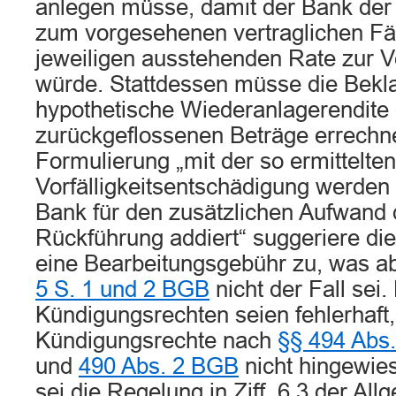
anlegen müsse, damit der Bank der 
zum vorgesehenen vertraglichen Fäl
jeweiligen ausstehenden Rate zur 
würde. Stattdessen müsse die Bekla
hypothetische Wiederanlagerendite d
zurückgeflossenen Beträge errechne
Formulierung „mit der so ermittelten
Vorfälligkeitsentschädigung werden
Bank für den zusätzlichen Aufwand 
Rückführung addiert“ suggeriere die
eine Bearbeitungsgebühr zu, was a
5 S. 1 und 2 BGB
nicht der Fall sei
Kündigungsrechten seien fehlerhaft,
Kündigungsrechte nach
§§ 494 Abs.
und
490 Abs. 2 BGB
nicht hingewie
sei die Regelung in Ziff. 6.3 der Al