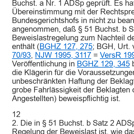
Buchst. a Nr. 1 ADSp geprüft. Es hat
Übereinstimmung mit der Rechtspr
Bundesgerichtshofs in nicht zu be
angenommen, daß § 51 Buchst. b S
Beweislastregelung zum Nachteil de
enthält (
BGHZ 127, 275
; BGH, Urt. 
70/93
,
NJW 1995, 3117
=
VersR 19
Veröffentlichung in
BGHZ 129, 345
b
die Klägerin für die Voraussetzunge
unbeschränkten Haftung der Beklag
grobe Fahrlässigkeit der Beklagten o
Angestellten) beweispflichtig ist.
12
2. Die in § 51 Buchst. b Satz 2 ADS
Regelung der Beweislast ist, wie da