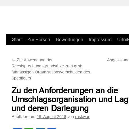
Zum
Start
Zur Person
Bewertungen
Impressum
Urteil
Inhalt
←
Zur Anwendung der
Abgasskanda
springen
Rechtsprechungsgrundsätze zum grob
fahrlässigen Organisationsverschulden des
Spediteurs
Zu den Anforderungen an die
Umschlagsorganisation und Lag
und deren Darlegung
Publiziert am
von
18. August 2018
raskwar