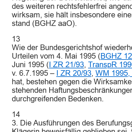
des weiteren rechtsfehlerfrei ange
wirksam, sie hält insbesondere ein
stand (BGHZ aaO).
13
Wie der Bundesgerichtshof wiederhol
Urteilen vom 4. Mai 1995 (
BGHZ 12
Juni 1995 (
I ZR 21/93
,
TranspR 199
v. 6.7.1995 –
I ZR 20/93
,
WM 1995,
hat, bestehen gegen die Wirksamkei
stehenden Haftungsbeschränkungen
durchgreifenden Bedenken.
14
3. Die Ausführungen des Berufungsg
Klägerin beweisfällig geblieben sei,