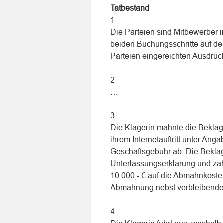
Tatbestand
1
Die Parteien sind Mitbewerber i
beiden Buchungsschritte auf der
Parteien eingereichten Ausdruck
2
…
3
Die Klägerin mahnte die Bekla
ihrem Internetauftritt unter Ang
Geschäftsgebühr ab. Die Beklagt
Unterlassungserklärung und za
10.000,- € auf die Abmahnkosten
Abmahnung nebst verbleibender
4