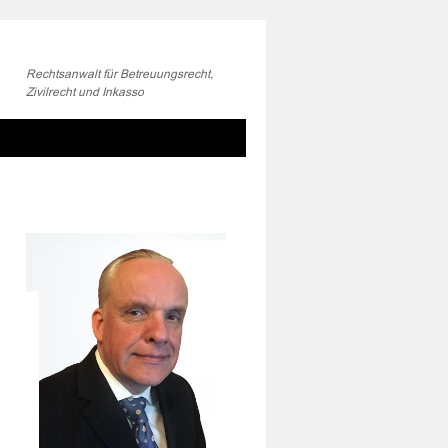
Rechtsanwalt für Betreuungsrecht,
Zivilrecht und Inkasso