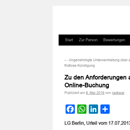
Zum
Start
Zur Person
Bewertungen
Inhalt
←
Ungenehmigte Untervermietung über air
springen
fristlose Kündigung
Zu den Anforderungen an
Online-Buchung
Publiziert am
von
8. Mai 2016
raskwar
Facebook
WhatsApp
LinkedI
Teile
LG Berlin, Urteil vom 17.07.20