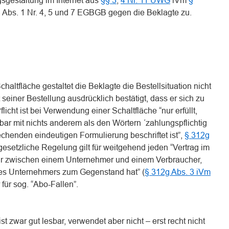
sgestaltung im Internet aus
§§ 3
,
4 Nr. 11 UWG
iVm
§
 Abs. 1 Nr. 4, 5 und 7 EGBGB gegen die Beklagte zu.
chaltfläche gestaltet die Beklagte die Bestellsituation nicht
 seiner Bestellung ausdrücklich bestätigt, dass er sich zu
flicht ist bei Verwendung einer Schaltfläche “nur erfüllt,
bar mit nichts anderem als den Wörtern ´zahlungspflichtig
rechenden eindeutigen Formulierung beschriftet ist”,
§ 312g
 gesetzliche Regelung gilt für weitgehend jeden “Vertrag im
hr zwischen einem Unternehmer und einem Verbraucher,
 des Unternehmers zum Gegenstand hat” (
§ 312g Abs. 3 iVm
 für sog. “Abo-Fallen”.
st zwar gut lesbar, verwendet aber nicht – erst recht nicht