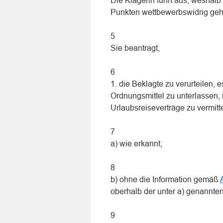
Die Klägerin führt aus, weshalb 
Punkten wettbewerbswidrig geha
5
Sie beantragt,
6
1. die Beklagte zu verurteilen,
Ordnungsmittel zu unterlassen, 
Urlaubsreiseverträge zu vermitte
7
a) wie erkannt,
8
b) ohne die Information gemäß
oberhalb der unter a) genannte
9