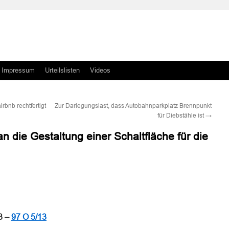
Impressum
Urteilslisten
Videos
bnb rechtfertigt
Zur Darlegungslast, dass Autobahnparkplatz Brennpunkt
für Diebstähle ist
→
 die Gestaltung einer Schaltfläche für die
n
n
13 –
97 O 5/13