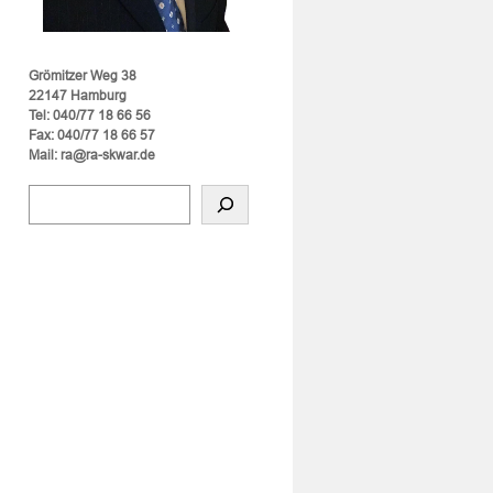
Grömitzer Weg 38
22147 Hamburg
Tel: 040/77 18 66 56
Fax: 040/77 18 66 57
Mail: ra@ra-skwar.de