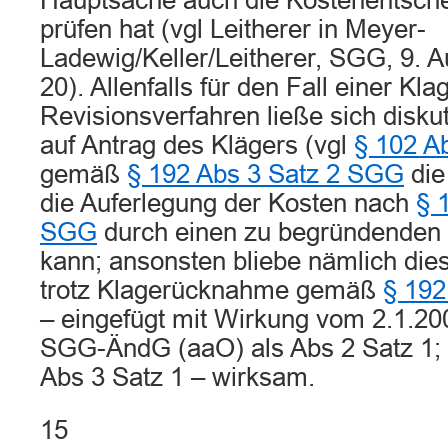
Hauptsache auch die Kostenentsch
prüfen hat (vgl Leitherer in Meyer-
Ladewig/Keller/Leitherer, SGG, 9. A
20). Allenfalls für den Fall einer K
Revisionsverfahren ließe sich disk
auf Antrag des Klägers (vgl
§ 102 A
gemäß
§ 192 Abs 3 Satz 2 SGG
die
die Auferlegung der Kosten nach
§ 
SGG
durch einen zu begründenden
kann; ansonsten bliebe nämlich die
trotz Klagerücknahme gemäß
§ 192
– eingefügt mit Wirkung vom 2.1.20
SGG-ÄndG (aaO) als Abs 2 Satz 1; 
Abs 3 Satz 1 – wirksam.
15