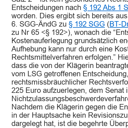
Entscheidungen nach
§ 192 Abs 1
worden. Dies ergibt sich bereits au
6. SGG-ÄndG zu
§ 192 SGG
(
BT-Dr
zu Nr 65 <§ 192>), wonach die “Ent
Kostenauferlegung grundsätzlich endg
Aufhebung kann nur durch eine Kos
Rechtsmittelverfahren erfolgen.” Hie
dass die von der Klägerin beantrag
vom LSG getroffenen Entscheidung,
rechtsmissbräuchlicher Rechtsverf
225 Euro aufzuerlegen, dem Senat 
Nichtzulassungsbeschwerdeverfahre
Nachdem die Klägerin gegen die E
in der Hauptsache kein Revisionsz
dargelegt hat, ist die begehrte Über