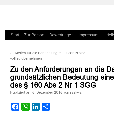
Zum
Start
Zur Person
Bewertungen
Impressum
Urteil
Inhalt
←
Kosten für die Behandlung mit Lucentis sind
springen
voll zu übernehmen
Zu den Anforderungen an die D
grundsätzlichen Bedeutung eine
des § 160 Abs 2 Nr 1 SGG
Publiziert am
von
6. Dezember 2016
raskwar
Facebook
WhatsApp
LinkedIn
Teilen