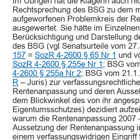
Im Übrigen hat die Klägerin auch nic
Rechtsprechung des BSG zu dem mi
aufgeworfenen Problemkreis der R
ausgewertet. Sie hätte im Einzelnen
Berücksichtigung und Darstellung 
des BSG (vgl Senatsurteile vom 27
157
=
SozR 4-2600 § 65 Nr 1
und v
SozR 4-2600 § 255e Nr 1
; BSG vom
4-2600 § 255a Nr 2
; BSG vom 21.1
R
– Juris) zur verfassungsrechtlich
Rentenanpassung und deren Ausset
dem Blickwinkel des von ihr anges
Eigentumsschutzes) dezidiert aufz
warum die Rentenanpassung 2007 –
Aussetzung der Rentenanpassung in
einem verfassungswidrigen Eingriff 