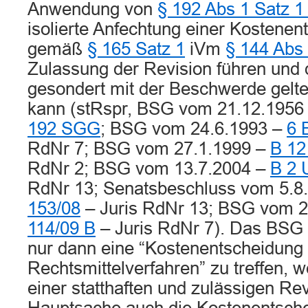
Anwendung von
§ 192 Abs 1 Satz 
isolierte Anfechtung einer Kostenen
gemäß
§ 165 Satz 1
iVm
§ 144 Abs
Zulassung der Revision führen und 
gesondert mit der Beschwerde gel
kann (stRspr, BSG vom 21.12.1956
192 SGG
; BSG vom 24.6.1993 –
6 
RdNr 7; BSG vom 27.1.1999 –
B 12
RdNr 2; BSG vom 13.7.2004 –
B 2 
RdNr 13; Senatsbeschluss vom 5.8
153/08
– Juris RdNr 13; BSG vom 2
114/09 B
– Juris RdNr 7). Das BSG 
nur dann eine “Kostenentscheidung
Rechtsmittelverfahren” zu treffen,
einer statthaften und zulässigen Re