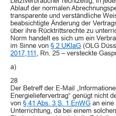
Letztverbraucher rechtzeitig, in jed
Ablauf der normalen Abrechnungspe
transparente und verständliche Wei
beabsichtigte Änderung der Vertra
über ihre Rücktrittsrechte zu unterri
Norm handelt es sich um ein Verbr
im Sinne von
§ 2 UKlaG
(OLG Düss
2017,111
, Rn. 25 – versteckte Gasp
a)
28
Der Betreff der E-Mail „Information
Energieliefervertrag“ genügt nicht 
von
§ 41 Abs. 3 S. 1 EnWG
an eine 
Unterrichtung, da bei einem solchen