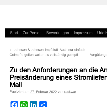
Zum
Start
Zur Person
Bewertungen
Impressum
Urteil
Inhalt
←
Johnson & Johnson-Impfstoff: Auch nur einfach
springen
Geimpfte gelten weiter als vollständig geimpft
Vergütungs
Zu den Anforderungen an die A
Preisänderung eines Stromliefer
Mail
Publiziert am
von
27. Februar 2022
raskwar
Facebook
WhatsApp
LinkedIn
Teilen