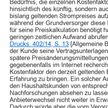
Bedürfnis, die einzelnen Kostenfakto
hinsichtlich des künftig, sondern au
bislang geltenden Strompreises auf
während der Grundversorger diese I
für seine Preiskalkulation benötigt h
geringen zeitlichen Aufwand abrufen
Drucks. 402/14, S. 13
[Allgemeine 
der Kunde seine Vertragsunterlage
spätere Preisänderungsmittellunge
gegebenenfalls im Internet recherch
Kostenfaktor den derzeit geltenden E
Erfahrung zu bringen. Ein solcher A
den Haushaltskunden von entsprec
Nachforschungen absehen zu lasse
Anbieterwechsel nicht weiter in Er
Dadurch würde aber die vom Veror