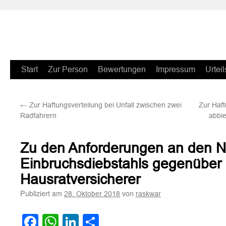
Zum
Start
Zur Person
Bewertungen
Impressum
Urteil
Inhalt
←
Zur Haftungsverteilung bei Unfall zwischen zwei
Zur Haft
springen
Radfahrern
abbi
Zu den Anforderungen an den N
Einbruchsdiebstahls gegenüber
Hausratversicherer
Publiziert am
von
28. Oktober 2018
raskwar
Facebook
WhatsApp
LinkedIn
Teilen