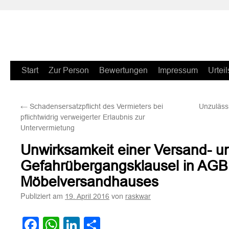
Zum
Start
Zur Person
Bewertungen
Impressum
Urteil
Inhalt
←
Schadensersatzpflicht des Vermieters bei
Unzuläss
springen
pflichtwidrig verweigerter Erlaubnis zur
Untervermietung
Unwirksamkeit einer Versand- u
Gefahrübergangsklausel in AGB
Möbelversandhauses
Publiziert am
von
19. April 2016
raskwar
Facebook
WhatsApp
LinkedIn
Teilen