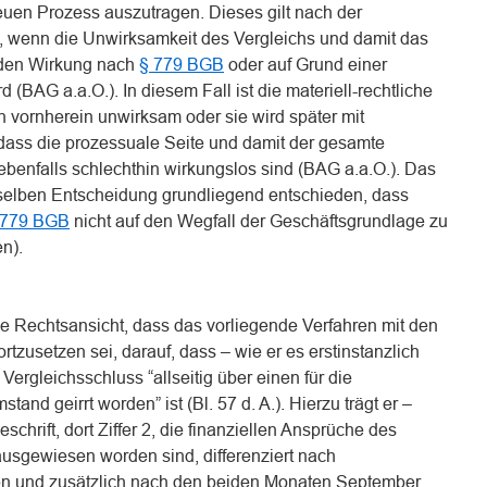
euen Prozess auszutragen. Dieses gilt nach der
wenn die Unwirksamkeit des Vergleichs und damit das
den Wirkung nach
§ 779 BGB
oder auf Grund einer
(BAG a.a.O.). In diesem Fall ist die materiell-rechtliche
 vornherein unwirksam oder sie wird später mit
sodass die prozessuale Seite und damit der gesamte
ebenfalls schlechthin wirkungslos sind (BAG a.a.O.). Das
rselben Entscheidung grundliegend entschieden, dass
 779 BGB
nicht auf den Wegfall der Geschäftsgrundlage zu
n).
eine Rechtsansicht, dass das vorliegende Verfahren mit den
tzusetzen sei, darauf, dass – wie er es erstinstanzlich
 Vergleichsschluss “allseitig über einen für die
and geirrt worden” ist (Bl. 57 d. A.). Hierzu trägt er –
eschrift, dort Ziffer 2, die finanziellen Ansprüche des
ausgewiesen worden sind, differenziert nach
n und zusätzlich nach den beiden Monaten September