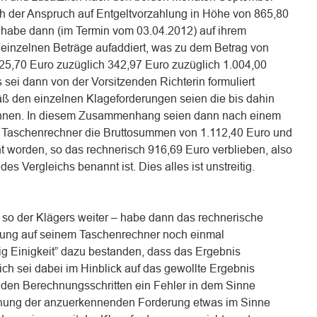
ch der Anspruch auf Entgeltvorzahlung in Höhe von 865,80
n habe dann (im Termin vom 03.04.2012) auf ihrem
 einzelnen Beträge aufaddiert, was zu dem Betrag von
425,70 Euro zuzüglich 342,97 Euro zuzüglich 1.004,00
 sei dann von der Vorsitzenden Richterin formuliert
 den einzelnen Klageforderungen seien die bis dahin
chnen. In diesem Zusammenhang seien dann nach einem
m Taschenrechner die Bruttosummen von 1.112,40 Euro und
t worden, so das rechnerisch 916,69 Euro verblieben, also
des Vergleichs benannt ist. Dies alles ist unstreitig.
 so der Klägers weiter – habe dann das rechnerische
ung auf seinem Taschenrechner noch einmal
ig Einigkeit” dazu bestanden, dass das Ergebnis
ich sei dabei im Hinblick auf das gewollte Ergebnis
 den Berechnungsschritten ein Fehler in dem Sinne
chnung der anzuerkennenden Forderung etwas im Sinne