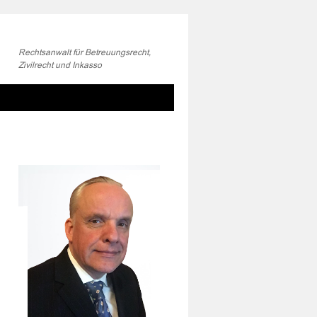
Rechtsanwalt für Betreuungsrecht,
Zivilrecht und Inkasso