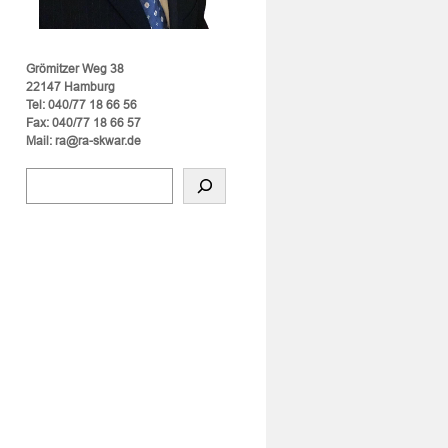
Grömitzer Weg 38
22147 Hamburg
Tel: 040/77 18 66 56
Fax: 040/77 18 66 57
Mail: ra@ra-skwar.de