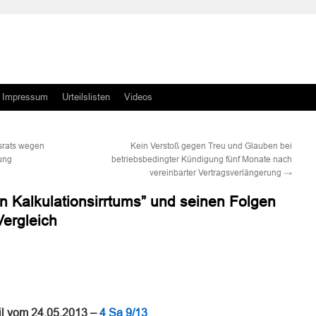
Impressum
Urteilslisten
Videos
srats wegen
Kein Verstoß gegen Treu und Glauben bei
dung
betriebsbedingter Kündigung fünf Monate nach
vereinbarter Vertragsverlängerung
→
n Kalkulationsirrtums” und seinen Folgen
Vergleich
n
n
eil vom 24.05.2013 –
4 Sa 9/13