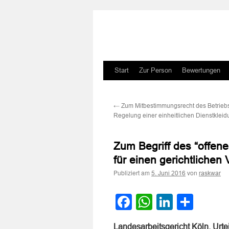
Zum
Start
Zur Person
Bewertungen
Inhalt
←
Zum Mitbestimmungsrecht des Betrieb
springen
Regelung einer einheitlichen Dienstklei
Zum Begriff des “offene
für einen gerichtlichen 
Publiziert am
von
5. Juni 2016
raskwar
Facebook
WhatsApp
LinkedI
Teile
Landesarbeitsgericht Köln, Urt