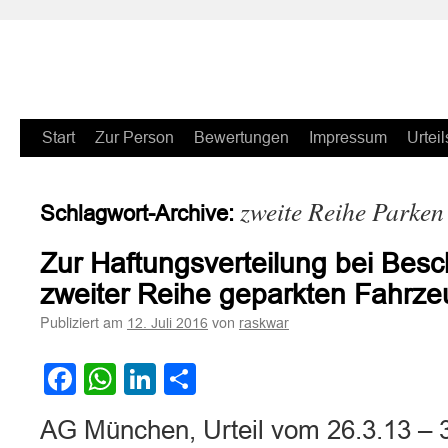
Zum
Start
Zur Person
Bewertungen
Impressum
Urteil
Inhalt
zweite Reihe Parken
Schlagwort-Archive:
springen
Zur Haftungsverteilung bei Besc
zweiter Reihe geparkten Fahrz
Publiziert am
von
12. Juli 2016
raskwar
Facebook
WhatsApp
LinkedIn
Teilen
AG München, Urteil vom 26.3.13 – 