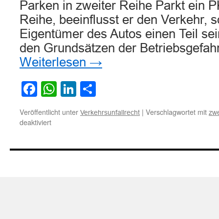
Parken in zweiter Reihe Parkt ein 
Reihe, beeinflusst er den Verkehr, 
Eigentümer des Autos einen Teil s
den Grundsätzen der Betriebsgefah
Weiterlesen
→
Facebook
WhatsApp
LinkedIn
Teilen
Veröffentlicht unter
|
Verschlagwortet mit
Verkehrsunfallrecht
zwe
für
deaktiviert
Zur
Haftungsverteilung
bei
Beschädigung
eines
in
zweiter
Reihe
geparkten