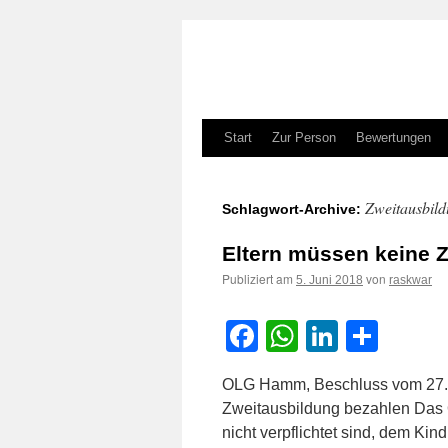
Zum
Start
Zur Person
Bewertungen
Inhalt
Zweitausbil
Schlagwort-Archive:
springen
Eltern müssen keine 
Publiziert am
von
5. Juni 2018
raskwar
Facebook
WhatsApp
LinkedI
Teile
OLG Hamm, Beschluss vom 27.0
Zweitausbildung bezahlen Das 
nicht verpflichtet sind, dem Kin