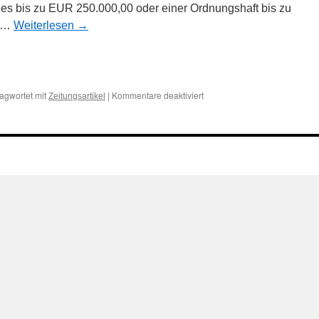
s bis zu EUR 250.000,00 oder einer Ordnungshaft bis zu
t …
Weiterlesen
→
n
n
für
agwortet mit
|
Kommentare deaktiviert
Zeitungsartikel
Auch
Auszüge
aus
Zeitungsartikeln
können
urheberrechtlich
geschützt
sein