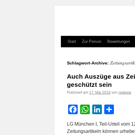
Zum
Start
Zur Person
Bewertungen
Inhalt
Zeitungsartik
Schlagwort-Archive:
springen
Auch Auszüge aus Zei
geschützt sein
Publiziert am
von
17. Mai 2016
raskwar
Facebook
WhatsApp
LinkedI
Teile
LG München I, Teil-Urteil vom 
Zeitungsartikeln können urheber