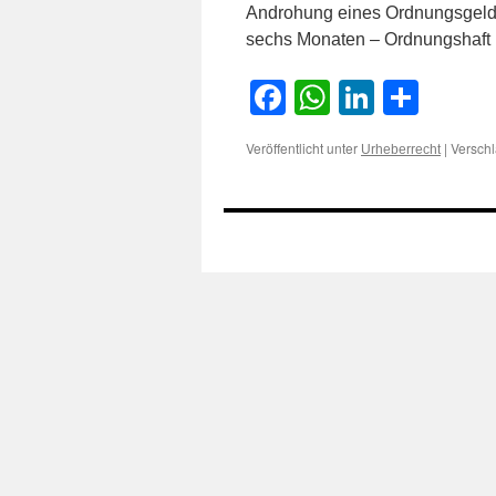
Androhung eines Ordnungsgelde
sechs Monaten – Ordnungshaf
Facebook
WhatsApp
LinkedI
Teile
Veröffentlicht unter
|
Verschl
Urheberrecht