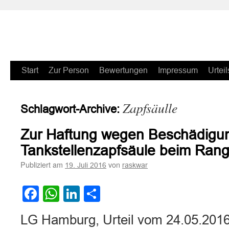
Zum
Start
Zur Person
Bewertungen
Impressum
Urteil
Inhalt
Zapfsäulle
Schlagwort-Archive:
springen
Zur Haftung wegen Beschädigun
Tankstellenzapfsäule beim Ran
Publiziert am
von
19. Juli 2016
raskwar
Facebook
WhatsApp
LinkedIn
Teilen
LG Hamburg, Urteil vom 24.05.2016