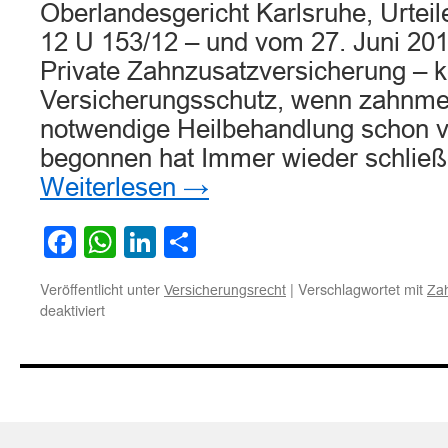
Oberlandesgericht Karlsruhe, Urtei
12 U 153/12 – und vom 27. Juni 20
Private Zahnzusatzversicherung – k
Versicherungsschutz, wenn zahnme
notwendige Heilbehandlung schon v
begonnen hat Immer wieder schließ
Weiterlesen
→
Facebook
WhatsApp
LinkedIn
Teilen
Veröffentlicht unter
|
Verschlagwortet mit
Versicherungsrecht
Za
für
deaktiviert
Kein
Versicherungsschutz,
wenn
zahnmedizinisch
notwendige
Heilbehandlung