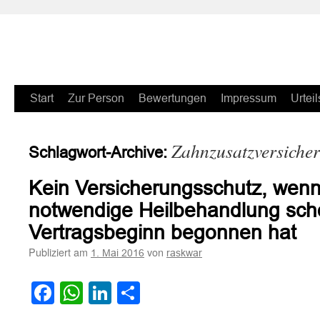
Zum
Start
Zur Person
Bewertungen
Impressum
Urteil
Inhalt
Zahnzusatzversiche
Schlagwort-Archive:
springen
Kein Versicherungsschutz, wen
notwendige Heilbehandlung sch
Vertragsbeginn begonnen hat
Publiziert am
von
1. Mai 2016
raskwar
Facebook
WhatsApp
LinkedIn
Teilen