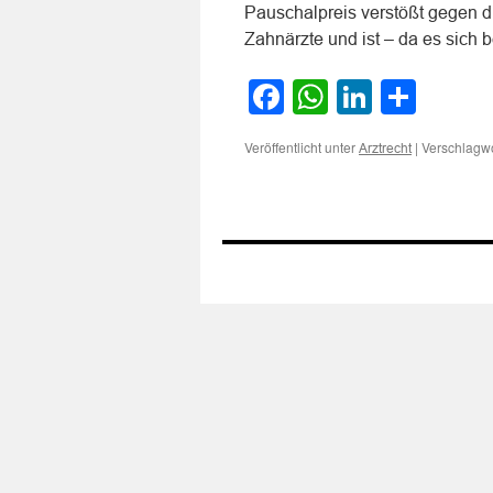
Pauschalpreis verstößt gegen di
Zahnärzte und ist – da es sich 
Facebook
WhatsApp
LinkedI
Teile
Veröffentlicht unter
|
Verschlagwo
Arztrecht