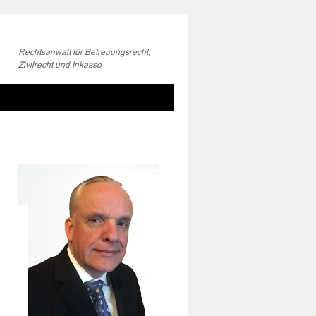
Rechtsanwalt für Betreuungsrecht,
Zivilrecht und Inkasso