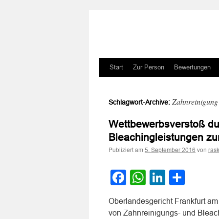
Zum
Start
Zur Person
Bewertungen
Inhalt
Zahnreinigung 
Schlagwort-Archive:
springen
Wettbewerbsverstoß du
Bleachingleistungen zu
Publiziert am
von
5. September 2016
ras
Facebook
WhatsApp
LinkedI
Teile
Oberlandesgericht Frankfurt am
von Zahnreinigungs- und Bleac