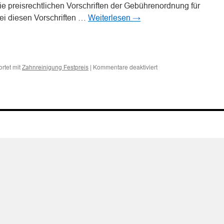
e preisrechtlichen Vorschriften der Gebührenordnung für
bei diesen Vorschriften …
Weiterlesen
→
n
n
für
rtet mit
|
Kommentare deaktiviert
Zahnreinigung Festpreis
Wettbewerbsverstoß
durch
Angebot
von
Zahnreinigungs-
und
Bleachingleistungen
zum
Festpreis