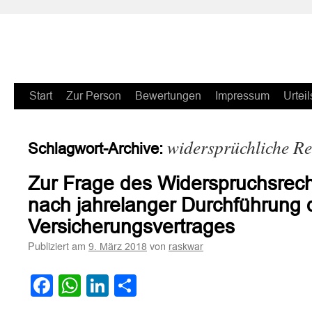
Zum
Start
Zur Person
Bewertungen
Impressum
Urteil
Inhalt
widersprüchliche R
Schlagwort-Archive:
springen
Zur Frage des Widerspruchsrec
nach jahrelanger Durchführung 
Versicherungsvertrages
Publiziert am
von
9. März 2018
raskwar
Facebook
WhatsApp
LinkedIn
Teilen