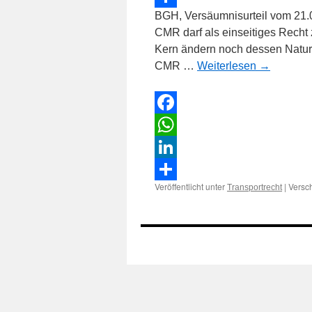
BGH, Versäumnisurteil vom 21.0
Teilen
CMR darf als einseitiges Rech
Kern ändern noch dessen Natur 
CMR …
Weiterlesen
→
Facebook
WhatsApp
LinkedIn
Veröffentlicht unter
|
Versch
Transportrecht
Teilen