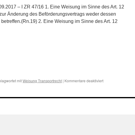
9.2017 – I ZR 47/16 1. Eine Weisung im Sinne des Art. 12
t zur Änderung des Beförderungsvertrags weder dessen
betreffen.(Rn.19) 2. Eine Weisung im Sinne des Art. 12
für
lagwortet mit
|
Kommentare deaktiviert
Weisung Transportrecht
Zur
Weisung
gem.
Art.
12
CMR
im
internationalen
Transportrecht