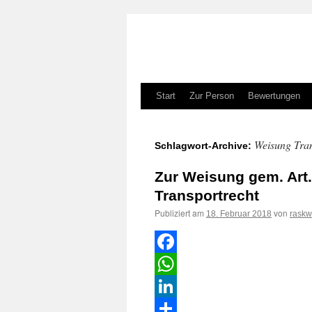
Zum
Start
Zur Person
Bewertungen
Inhalt
Weisung Tran
Schlagwort-Archive:
springen
Zur Weisung gem. Art.
Transportrecht
Publiziert am
von
18. Februar 2018
raskw
Facebook
WhatsApp
LinkedIn