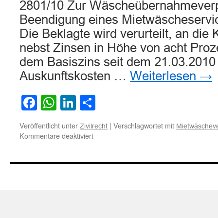
2801/10 Zur Wäscheübernahmeverpf
Beendigung eines Mietwäscheservi
Die Beklagte wird verurteilt, an die 
nebst Zinsen in Höhe von acht Proz
dem Basiszins seit dem 21.03.2010
Auskunftskosten …
Weiterlesen
→
Facebook
WhatsApp
LinkedIn
Teilen
Veröffentlicht unter
|
Verschlagwortet mit
Zivilrecht
Mietwäscheve
für
Kommentare deaktiviert
Zur
Wäscheübernahmeverpflichtung
bei
Beendigung
eines
Mietwäscheservicevertrages