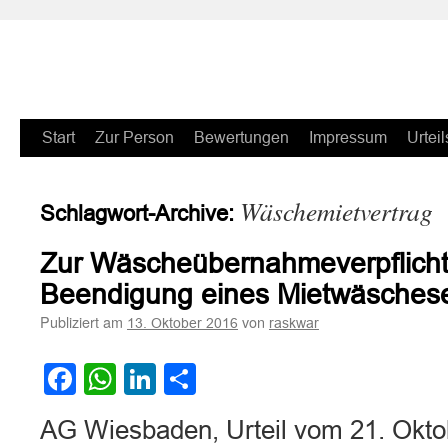
Zum
Start
Zur Person
Bewertungen
Impressum
Urteil
Inhalt
Wäschemietvertrag
Schlagwort-Archive:
springen
Zur Wäscheübernahmeverpflicht
Beendigung eines Mietwäschese
Publiziert am
von
13. Oktober 2016
raskwar
Facebook
WhatsApp
LinkedIn
Teilen
AG Wiesbaden, Urteil vom 21. Okto