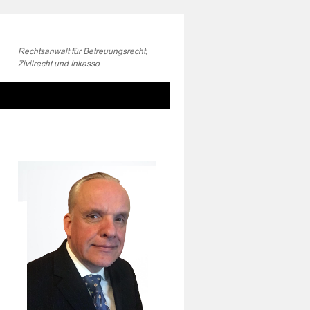
Rechtsanwalt für Betreuungsrecht,
Zivilrecht und Inkasso