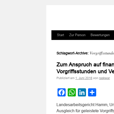
Zum
Start
Zur Person
Bewertungen
Inhalt
Vorgriffsstund
Schlagwort-Archive:
springen
Zum Anspruch auf finanz
Vorgriffsstunden und V
Publiziert am
von
1. Juni 2016
raskwar
Facebook
WhatsApp
LinkedI
Teile
Landesarbeitsgericht Hamm, Urt
Ausgleich für geleistete Vorgri