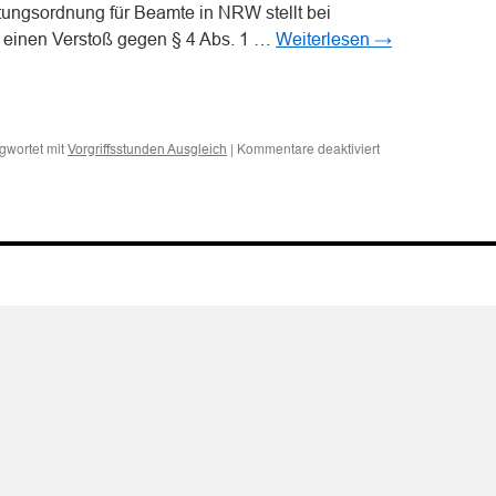
ungsordnung für Beamte in NRW stellt bei
en einen Verstoß gegen § 4 Abs. 1 …
Weiterlesen
→
n
n
für
gwortet mit
|
Kommentare deaktiviert
Vorgriffsstunden Ausgleich
Zum
Anspruch
auf
finanziellen
Ausgleich
für
geleistete
Vorgriffsstunden
und
Verzicht
auf
Altersermäßigung