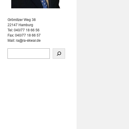
Grömitzer Weg 38
22147 Hamburg
Tel: 040/77 18 66 56
Fax: 040/77 18 66 57
Mail: ra@ra-skwar.de