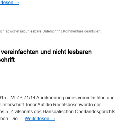
erlesen
→
n
n
für
schlagwortet mit
|
Kommentare deaktiviert
unlesbare Unterschrift
Zu
den
Anforderungen
vereinfachten und nicht lesbaren
an
die
hrift
Unterschrift
unter
einem
Schriftsatz
n
n
15 – VI ZB 71/14 Anerkennung eines vereinfachten und
Unterschrift Tenor Auf die Rechtsbeschwerde der
es 5. Zivilsenats des Hanseatischen Oberlandesgerichts
oben. Die …
Weiterlesen
→