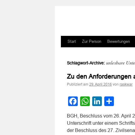
Zum
Start
Zur Person
Bewertungen
Inhalt
unlesbare Unte
Schlagwort-Archive:
springen
Zu den Anforderungen an
Publiziert am
von
29. April 2016
raskwar
Facebook
WhatsApp
LinkedI
Teile
BGH, Beschluss vom 26. April 2
Unterschrift unter einem Schrif
der Beschluss des 27. Zivilsen