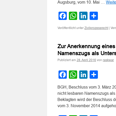
Augsburg, vom 10. Mai …
Weit
Facebook
WhatsApp
LinkedI
Teile
Veröffentlicht unter
|
Ver
Zivilprozessrecht
Zur Anerkennung eines 
Namenszugs als Untersc
Publiziert am
von
28. April 2016
raskwar
Facebook
WhatsApp
LinkedI
Teile
BGH, Beschluss vom 3. März 20
nicht lesbaren Namenszugs als 
Beklagten wird der Beschluss d
vom 3. November 2014 aufgeh