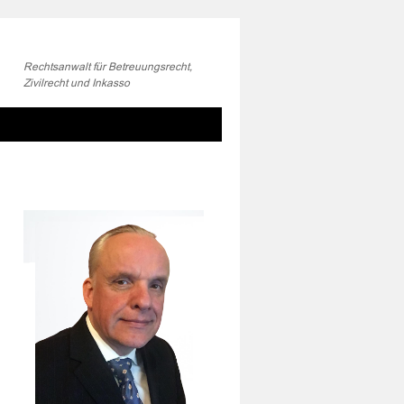
Rechtsanwalt für Betreuungsrecht,
Zivilrecht und Inkasso