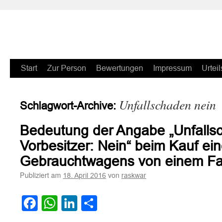
Zum
Start
Zur Person
Bewertungen
Impressum
Urteil
Inhalt
Unfallschaden nein
Schlagwort-Archive:
springen
Bedeutung der Angabe „Unfallsc
Vorbesitzer: Nein“ beim Kauf ei
Gebrauchtwagens von einem Fa
Publiziert am
von
18. April 2016
raskwar
Facebook
WhatsApp
LinkedIn
Teilen