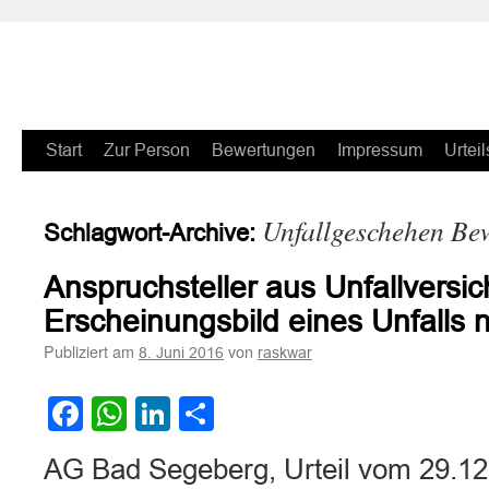
Zum
Start
Zur Person
Bewertungen
Impressum
Urteil
Inhalt
Unfallgeschehen Bew
Schlagwort-Archive:
springen
Anspruchsteller aus Unfallvers
Erscheinungsbild eines Unfalls
Publiziert am
von
8. Juni 2016
raskwar
Facebook
WhatsApp
LinkedIn
Teilen
AG Bad Segeberg, Urteil vom 29.12