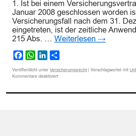
1. Ist bei einem Versicherungsvertr
Januar 2008 geschlossen worden ist
Versicherungsfall nach dem 31. D
eingetreten, ist der zeitliche Anwe
215 Abs. …
Weiterlesen
→
Facebook
WhatsApp
LinkedIn
Teilen
Veröffentlicht unter
|
Verschlagwortet mit
Versicherungsrecht
Unf
für
Kommentare deaktiviert
Anspruchsteller
aus
Unfallversicherung
muss
Erscheinungsbild
eines
Unfalls
nachweisen