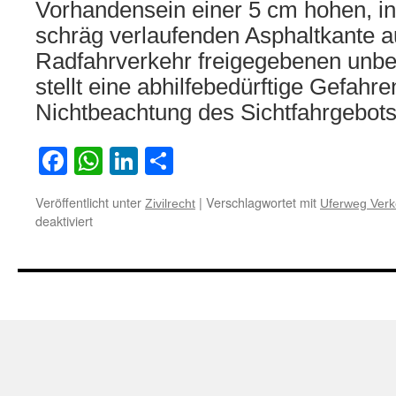
Vorhandensein einer 5 cm hohen, in
schräg verlaufenden Asphaltkante a
Radfahrverkehr freigegebenen unbe
stellt eine abhilfebedürftige Gefahren
Nichtbeachtung des Sichtfahrgebo
Facebook
WhatsApp
LinkedIn
Teilen
Veröffentlicht unter
|
Verschlagwortet mit
Zivilrecht
Uferweg Verk
für
deaktiviert
Zur
Verkehrssicherungspflicht
hinsichtlich
eines
unbeleuchteten
Uferweges