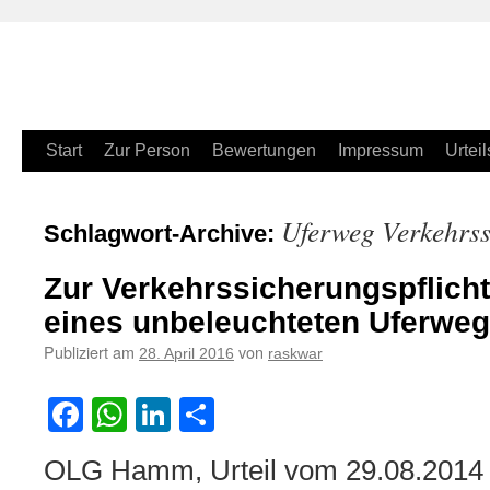
Zum
Start
Zur Person
Bewertungen
Impressum
Urteil
Inhalt
Uferweg Verkehrss
Schlagwort-Archive:
springen
Zur Verkehrssicherungspflicht
eines unbeleuchteten Uferwe
Publiziert am
von
28. April 2016
raskwar
Facebook
WhatsApp
LinkedIn
Teilen
OLG Hamm, Urteil vom 29.08.2014 