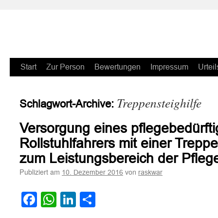
Zum
Start
Zur Person
Bewertungen
Impressum
Urteil
Inhalt
Treppensteighilfe
Schlagwort-Archive:
springen
Versorgung eines pflegebedürft
Rollstuhlfahrers mit einer Treppe
zum Leistungsbereich der Pfleg
Publiziert am
von
10. Dezember 2016
raskwar
Facebook
WhatsApp
LinkedIn
Teilen