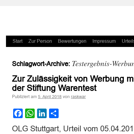
Zum
Start
Zur Person
Bewertungen
Impressum
Urteil
Inhalt
Testergebnis-Werbu
Schlagwort-Archive:
springen
Zur Zulässigkeit von Werbung m
der Stiftung Warentest
Publiziert am
von
5. April 2018
raskwar
Facebook
WhatsApp
LinkedIn
Teilen
OLG Stuttgart, Urteil vom 05.04.201