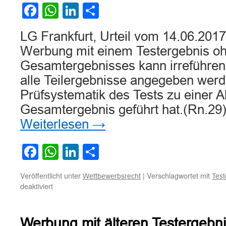
Warentest
Facebook
WhatsApp
LinkedIn
Teilen
LG Frankfurt, Urteil vom 14.06.201
Werbung mit einem Testergebnis o
Gesamtergebnisses kann irreführen
alle Teilergebnisse angegeben werd
Prüfsystematik des Tests zu einer 
Gesamtergebnis geführt hat.(Rn.29)
Weiterlesen
→
Facebook
WhatsApp
LinkedIn
Teilen
Veröffentlicht unter
|
Verschlagwortet mit
Wettbewerbsrecht
Tes
für
deaktiviert
Werbung
mit
einem
Werbung mit älteren Testergebn
Testergebnis