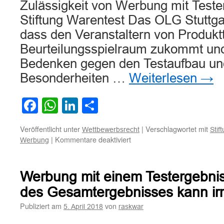
Zulässigkeit von Werbung mit Teste
Stiftung Warentest Das OLG Stuttga
dass den Veranstaltern von Produktt
Beurteilungsspielraum zukommt und
Bedenken gegen den Testaufbau un
Besonderheiten …
Weiterlesen
→
Facebook
WhatsApp
LinkedIn
Teilen
Veröffentlicht unter
|
Verschlagwortet mit
Wettbewerbsrecht
Stif
für
|
Kommentare deaktiviert
Werbung
Zur
Zulässigkeit
von
Werbung mit einem Testergebni
Werbung
mit
des Gesamtergebnisses kann irr
Testergebnissen
Publiziert am
von
5. April 2018
raskwar
der
Stiftung