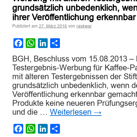
ohne
grundsätzlich unbedenklich, wen
Angabe
ihrer Veröffentlichung erkennba
des
Gesamtergebnisses
Publiziert am
von
27. März 2016
raskwar
kann
irreführend
Facebook
WhatsApp
LinkedIn
Teilen
sein
BGH, Beschluss vom 15.08.2013 – 
Testergebnis-Werbung für Kaffee-
mit älteren Testergebnissen der Stif
grundsätzlich unbedenklich, wenn de
Veröffentlichung erkennbar gemacht 
Produkte keine neueren Prüfungser
und die …
Weiterlesen
→
Facebook
WhatsApp
LinkedIn
Teilen