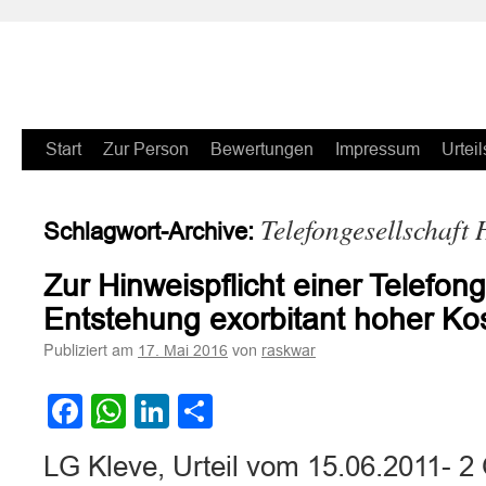
Zum
Start
Zur Person
Bewertungen
Impressum
Urteil
Inhalt
Telefongesellschaft 
Schlagwort-Archive:
springen
Zur Hinweispflicht einer Telefong
Entstehung exorbitant hoher Ko
Publiziert am
von
17. Mai 2016
raskwar
Facebook
WhatsApp
LinkedIn
Teilen
LG Kleve, Urteil vom 15.06.2011- 2 