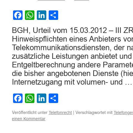
Kosten
Facebook
WhatsApp
LinkedIn
Teilen
BGH, Urteil vom 15.03.2012 – III Z
Hinweispflichten eines Anbieters vo
Telekommunikationsdiensten, der n
zusätzliche Leistungen anbietet und
Entgeltberechnung andere Paramete
die bisher angebotenen Dienste (hie
Internetzugang mit volumen- und 
Facebook
WhatsApp
LinkedIn
Teilen
Veröffentlicht unter
|
Verschlagwortet mit
Telefonrecht
Telefonges
einen Kommentar