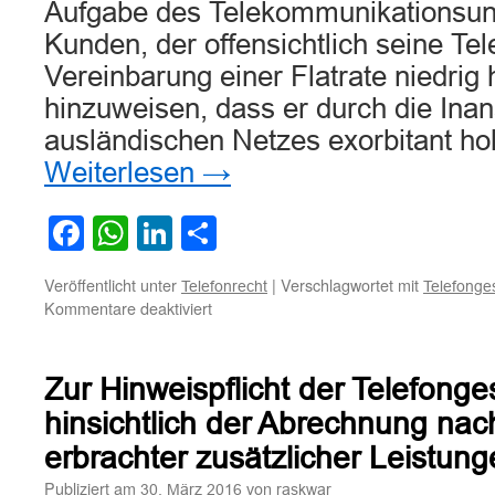
Aufgabe des Telekommunikationsu
Kunden, der offensichtlich seine Te
Vereinbarung einer Flatrate niedrig h
hinzuweisen, dass er durch die In
ausländischen Netzes exorbitant h
Weiterlesen
→
Facebook
WhatsApp
LinkedIn
Teilen
Veröffentlicht unter
|
Verschlagwortet mit
Telefonrecht
Telefonges
für
Kommentare deaktiviert
Zur
Hinweispflicht
einer
Zur Hinweispflicht der Telefonge
Telefongesellschaft
bei
hinsichtlich der Abrechnung nac
Entstehung
erbrachter zusätzlicher Leistun
exorbitant
hoher
Publiziert am
von
30. März 2016
raskwar