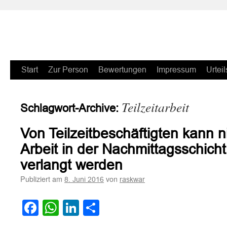
Zum
Start
Zur Person
Bewertungen
Impressum
Urteil
Inhalt
Teilzeitarbeit
Schlagwort-Archive:
springen
Von Teilzeitbeschäftigten kann n
Arbeit in der Nachmittagsschicht
verlangt werden
Publiziert am
von
8. Juni 2016
raskwar
Facebook
WhatsApp
LinkedIn
Teilen