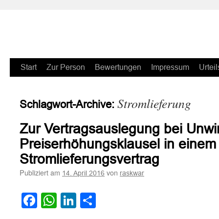
Zum
Start
Zur Person
Bewertungen
Impressum
Urteil
Inhalt
Stromlieferung
Schlagwort-Archive:
springen
Zur Vertragsauslegung bei Unwi
Preiserhöhungsklausel in einem
Stromlieferungsvertrag
Publiziert am
von
14. April 2016
raskwar
Facebook
WhatsApp
LinkedIn
Teilen