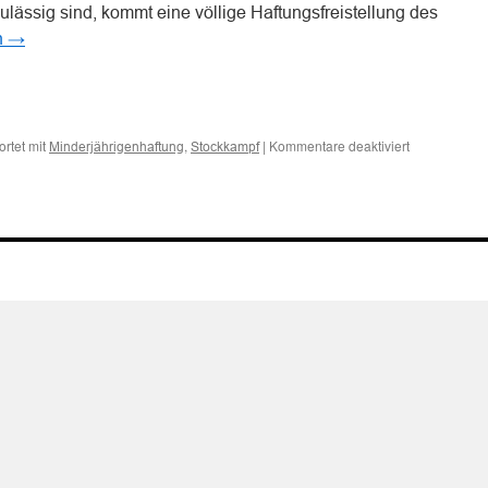
lässig sind, kommt eine völlige Haftungsfreistellung des
n
→
n
n
für
rtet mit
,
|
Kommentare deaktiviert
Minderjährigenhaftung
Stockkampf
Zur
Minderjährig
bei
Verletzung
beim
Stockkampf
zweier
minderjährig
Kinder