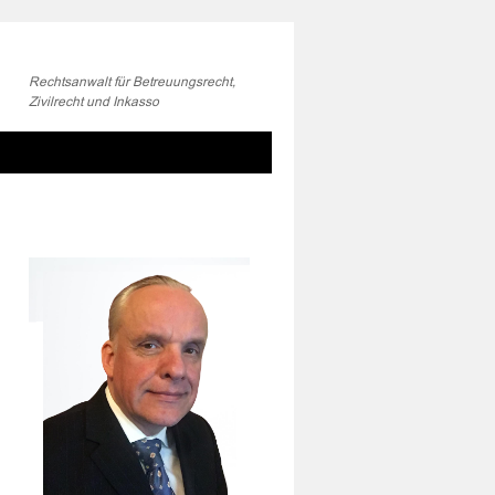
Rechtsanwalt für Betreuungsrecht,
Zivilrecht und Inkasso