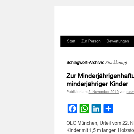
Zum
Start
Zur Person
Bewertungen
Inhalt
Stockkampf
Schlagwort-Archive:
springen
Zur Minderjährigenhaft
minderjähriger Kinder
Publiziert am
von
3. November 2019
rask
Facebook
WhatsApp
LinkedI
Teile
OLG München, Urteil vom 22. N
Kinder mit 1,5 m langen Holzst