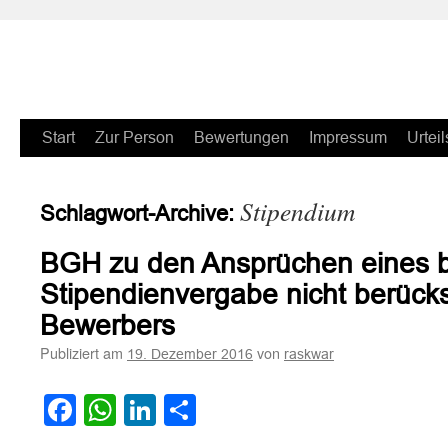
Zum
Start
Zur Person
Bewertungen
Impressum
Urteil
Inhalt
Stipendium
Schlagwort-Archive:
springen
BGH zu den Ansprüchen eines b
Stipendienvergabe nicht berücks
Bewerbers
Publiziert am
von
19. Dezember 2016
raskwar
Facebook
WhatsApp
LinkedIn
Teilen