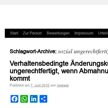
Zum
Start
Zur Person
Bewertungen
Impressum
Urteil
Inhalt
sozial ungerechtferti
Schlagwort-Archive:
springen
Verhaltensbedingte Änderungsk
ungerechtfertigt, wenn Abmahnu
kommt
Publiziert am
von
7. Juni 2016
raskwar
Facebook
WhatsApp
LinkedIn
Teilen