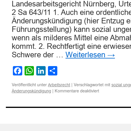
Landesarbeitsgericht Nürnberg, Urt
2 Sa 643/11 1. Auch eine ordentlich
Änderungskündigung (hier Entzug e
Führungsstellung) kann sozial ungere
wenn als milderes Mittel eine Abma
kommt. 2. Rechtfertigt eine erwies
Schwere der …
Weiterlesen
→
Facebook
WhatsApp
LinkedIn
Teilen
Veröffentlicht unter
|
Verschlagwortet mit
Arbeitsrecht
sozial unge
für
|
Kommentare deaktiviert
Änderungskündigung
Verhaltensbeding
Änderungskündi
sozial
ungerechtfertigt,
wenn
Abmahnung