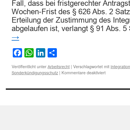
Fall, dass bei fristgerechter Antrags
Wochen-Frist des § 626 Abs. 2 Sat
Erteilung der Zustimmung des Integ
abgelaufen ist, verlangt § 91 Abs.
→
Facebook
WhatsApp
LinkedIn
Teilen
Veröffentlicht unter
|
Verschlagwortet mit
Arbeitsrecht
Integratio
für
|
Kommentare deaktiviert
Sonderkündigungsschutz
Zum
Sonderkündi
als
Schwerbehin