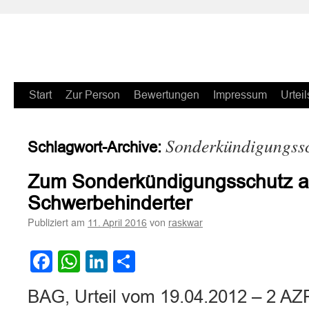
Zum
Start
Zur Person
Bewertungen
Impressum
Urteil
Inhalt
Sonderkündigungss
Schlagwort-Archive:
springen
Zum Sonderkündigungsschutz a
Schwerbehinderter
Publiziert am
von
11. April 2016
raskwar
Facebook
WhatsApp
LinkedIn
Teilen
BAG, Urteil vom 19.04.2012 – 2 AZ