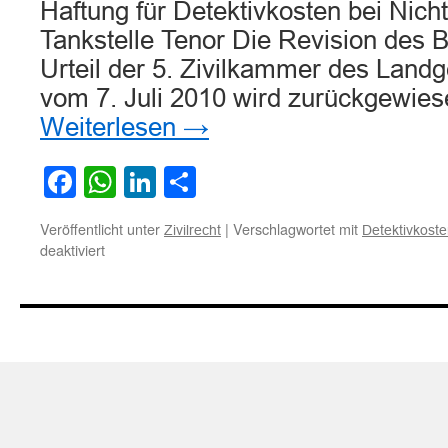
Haftung für Detektivkosten bei Nich
Tankstelle Tenor Die Revision des 
Urteil der 5. Zivilkammer des Landg
vom 7. Juli 2010 wird zurückgewie
Weiterlesen
→
Facebook
WhatsApp
LinkedIn
Teilen
Veröffentlicht unter
|
Verschlagwortet mit
Zivilrecht
Detektivkost
für
deaktiviert
Zur
Haftung
für
Detektivkosten
bei
Nichtzahlung
an
SB-
Tankstelle