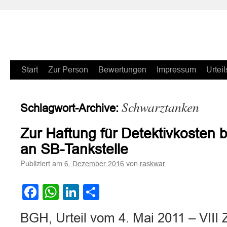
Zum
Start
Zur Person
Bewertungen
Impressum
Urteil
Inhalt
Schwarztanken
Schlagwort-Archive:
springen
Zur Haftung für Detektivkosten 
an SB-Tankstelle
Publiziert am
von
6. Dezember 2016
raskwar
Facebook
WhatsApp
LinkedIn
Teilen
BGH, Urteil vom 4. Mai 2011 – VIII